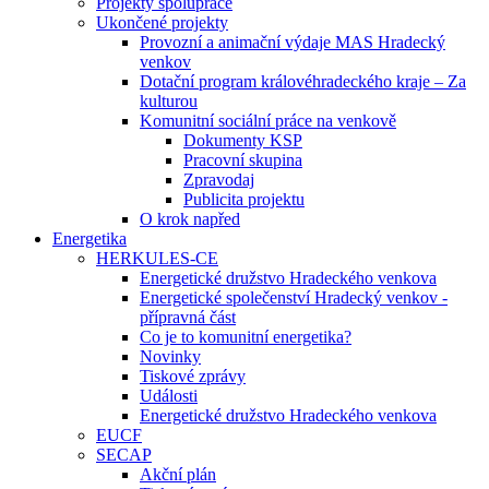
Projekty spolupráce
Ukončené projekty
Provozní a animační výdaje MAS Hradecký
venkov
Dotační program královéhradeckého kraje – Za
kulturou
Komunitní sociální práce na venkově
Dokumenty KSP
Pracovní skupina
Zpravodaj
Publicita projektu
O krok napřed
Energetika
HERKULES-CE
Energetické družstvo Hradeckého venkova
Energetické společenství Hradecký venkov -
přípravná část
Co je to komunitní energetika?
Novinky
Tiskové zprávy
Události
Energetické družstvo Hradeckého venkova
EUCF
SECAP
Akční plán