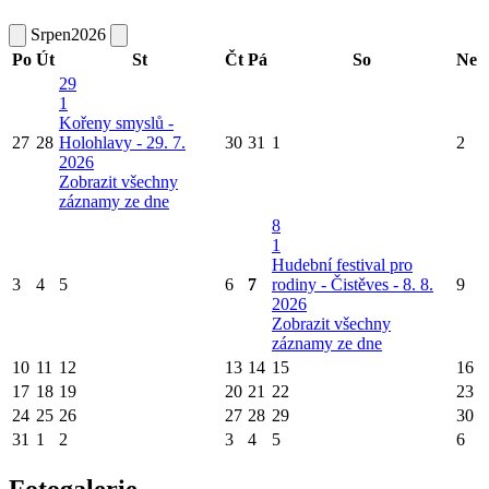
Srpen
2026
Po
Út
St
Čt
Pá
So
Ne
29
1
Kořeny smyslů -
27
28
Holohlavy - 29. 7.
30
31
1
2
2026
Zobrazit všechny
záznamy ze dne
8
1
Hudební festival pro
3
4
5
6
7
rodiny - Čistěves - 8. 8.
9
2026
Zobrazit všechny
záznamy ze dne
10
11
12
13
14
15
16
17
18
19
20
21
22
23
24
25
26
27
28
29
30
31
1
2
3
4
5
6
Fotogalerie