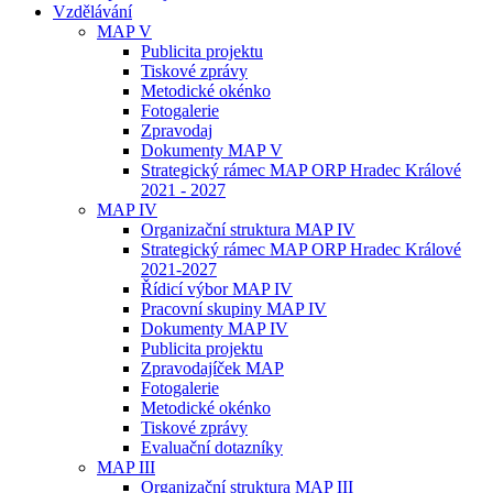
Vzdělávání
MAP V
Publicita projektu
Tiskové zprávy
Metodické okénko
Fotogalerie
Zpravodaj
Dokumenty MAP V
Strategický rámec MAP ORP Hradec Králové
2021 - 2027
MAP IV
Organizační struktura MAP IV
Strategický rámec MAP ORP Hradec Králové
2021-2027
Řídicí výbor MAP IV
Pracovní skupiny MAP IV
Dokumenty MAP IV
Publicita projektu
Zpravodajíček MAP
Fotogalerie
Metodické okénko
Tiskové zprávy
Evaluační dotazníky
MAP III
Organizační struktura MAP III