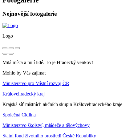
Nejnovější fotogalerie
Logo
Milá místa a milí lidé. To je Hradecký venkov!
Mohlo by Vás zajímat
Ministerstvo pro Místní rozvoj ČR
Královehradecký kraj
Krajská síť místních akčních skupin Královehradeckého kraje
Společná Cidlina
Ministerstvo školství, mládeže a tělovýchovy
Statní fond životního prostředí České Republiky