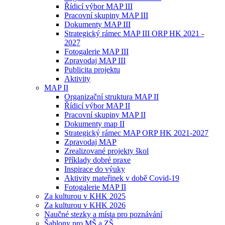
Řídicí výbor MAP III
Pracovní skupiny MAP III
Dokumenty MAP III
Strategický rámec MAP III ORP HK 2021 -
2027
Fotogalerie MAP III
Zpravodaj MAP III
Publicita projektu
Aktivity
MAP II
Organizační struktura MAP II
Řídicí výbor MAP II
Pracovní skupiny MAP II
Dokumenty map II
Strategický rámec MAP ORP HK 2021-2027
Zpravodaj MAP
Zrealizované projekty škol
Příklady dobré praxe
Inspirace do výuky
Aktivity mateřinek v době Covid-19
Fotogalerie MAP II
Za kulturou v KHK 2025
Za kulturou v KHK 2026
Naučné stezky a místa pro poznávání
Šablony pro MŠ a ZŠ