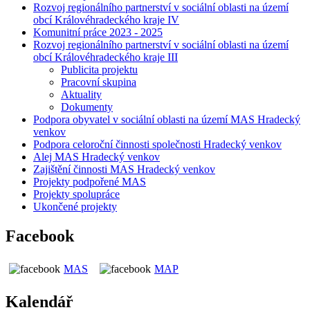
Rozvoj regionálního partnerství v sociální oblasti na území
obcí Královéhradeckého kraje IV
Komunitní práce 2023 - 2025
Rozvoj regionálního partnerství v sociální oblasti na území
obcí Královéhradeckého kraje III
Publicita projektu
Pracovní skupina
Aktuality
Dokumenty
Podpora obyvatel v sociální oblasti na území MAS Hradecký
venkov
Podpora celoroční činnosti společnosti Hradecký venkov
Alej MAS Hradecký venkov
Zajištění činnosti MAS Hradecký venkov
Projekty podpořené MAS
Projekty spolupráce
Ukončené projekty
Facebook
MAS
MAP
Kalendář