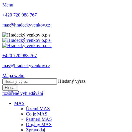
Menu
+420 720 988 767
mas@hradeckyvenkov.cz
+420 720 988 767
mas@hradeckyvenkov.cz
Mapa webu
Hledaný výraz
Hledat
rozšířené vyhledávání
MAS
Území MAS
Co je MAS
Partneři MAS
Orgány MAS
Zpravodaj