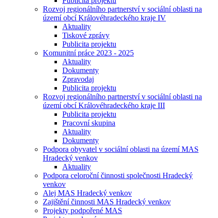
Publicita projektu
Rozvoj regionálního partnerství v sociální oblasti na
území obcí Královéhradeckého kraje IV
Aktuality
Tiskové zprávy
Publicita projektu
Komunitní práce 2023 - 2025
Aktuality
Dokumenty
Zpravodaj
Publicita projektu
Rozvoj regionálního partnerství v sociální oblasti na
území obcí Královéhradeckého kraje III
Publicita projektu
Pracovní skupina
Aktuality
Dokumenty
Podpora obyvatel v sociální oblasti na území MAS
Hradecký venkov
Aktuality
Podpora celoroční činnosti společnosti Hradecký
venkov
Alej MAS Hradecký venkov
Zajištění činnosti MAS Hradecký venkov
Projekty podpořené MAS