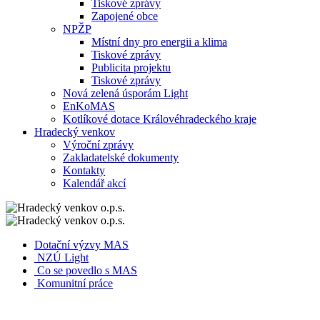
Tiskové zprávy
Zapojené obce
NPŽP
Místní dny pro energii a klima
Tiskové zprávy
Publicita projektu
Tiskové zprávy
Nová zelená úsporám Light
EnKoMAS
Kotlíkové dotace Královéhradeckého kraje
Hradecký venkov
Výroční zprávy
Zakladatelské dokumenty
Kontakty
Kalendář akcí
Dotační výzvy MAS
NZÚ Light
Co se povedlo s MAS
Komunitní práce