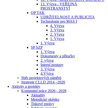
13. Výzva - VEŘEJNÁ
PROSTRANSTVÍ
OP TAK
UDRŽITELNOST A PUBLICITA
Technologie pro MAS I
4. Výzva
3. Výzva
2. Výzva
1. Výzva
1. Výzva
SP SZP
1. Výzva
Dokumenty a příručky
2. výzva
Interní postupy
3. Výzva
4.Výzva
Sběr projektových záměrů
Strategie CLLD 2014 –2020
Aktivity a projekty
Komunitní práce 2026 - 2028
Aktuality
Metodické okénko
Tiskové zprávy