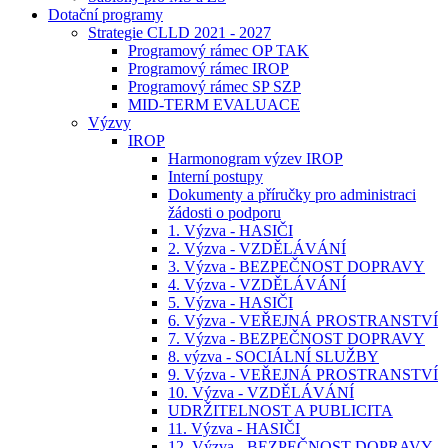
Dotační programy
Strategie CLLD 2021 - 2027
Programový rámec OP TAK
Programový rámec IROP
Programový rámec SP SZP
MID-TERM EVALUACE
Výzvy
IROP
Harmonogram výzev IROP
Interní postupy
Dokumenty a příručky pro administraci
žádosti o podporu
1. Výzva - HASIČI
2. Výzva - VZDĚLÁVÁNÍ
3. Výzva - BEZPEČNOST DOPRAVY
4. Výzva - VZDĚLÁVÁNÍ
5. Výzva - HASIČI
6. Výzva - VEŘEJNÁ PROSTRANSTVÍ
7. Výzva - BEZPEČNOST DOPRAVY
8. výzva - SOCIÁLNÍ SLUŽBY
9. Výzva - VEŘEJNÁ PROSTRANSTVÍ
10. Výzva - VZDĚLÁVÁNÍ
UDRŽITELNOST A PUBLICITA
11. Výzva - HASIČI
12. Výzva - BEZPEČNOST DOPRAVY