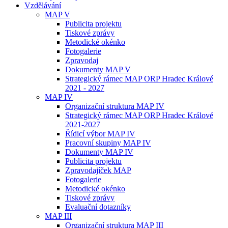
Vzdělávání
MAP V
Publicita projektu
Tiskové zprávy
Metodické okénko
Fotogalerie
Zpravodaj
Dokumenty MAP V
Strategický rámec MAP ORP Hradec Králové
2021 - 2027
MAP IV
Organizační struktura MAP IV
Strategický rámec MAP ORP Hradec Králové
2021-2027
Řídicí výbor MAP IV
Pracovní skupiny MAP IV
Dokumenty MAP IV
Publicita projektu
Zpravodajíček MAP
Fotogalerie
Metodické okénko
Tiskové zprávy
Evaluační dotazníky
MAP III
Organizační struktura MAP III