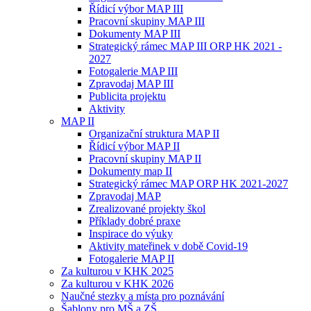
Řídicí výbor MAP III
Pracovní skupiny MAP III
Dokumenty MAP III
Strategický rámec MAP III ORP HK 2021 -
2027
Fotogalerie MAP III
Zpravodaj MAP III
Publicita projektu
Aktivity
MAP II
Organizační struktura MAP II
Řídicí výbor MAP II
Pracovní skupiny MAP II
Dokumenty map II
Strategický rámec MAP ORP HK 2021-2027
Zpravodaj MAP
Zrealizované projekty škol
Příklady dobré praxe
Inspirace do výuky
Aktivity mateřinek v době Covid-19
Fotogalerie MAP II
Za kulturou v KHK 2025
Za kulturou v KHK 2026
Naučné stezky a místa pro poznávání
Šablony pro MŠ a ZŠ