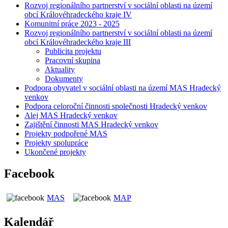
Rozvoj regionálního partnerství v sociální oblasti na území
obcí Královéhradeckého kraje IV
Komunitní práce 2023 - 2025
Rozvoj regionálního partnerství v sociální oblasti na území
obcí Královéhradeckého kraje III
Publicita projektu
Pracovní skupina
Aktuality
Dokumenty
Podpora obyvatel v sociální oblasti na území MAS Hradecký
venkov
Podpora celoroční činnosti společnosti Hradecký venkov
Alej MAS Hradecký venkov
Zajištění činnosti MAS Hradecký venkov
Projekty podpořené MAS
Projekty spolupráce
Ukončené projekty
Facebook
MAS
MAP
Kalendář