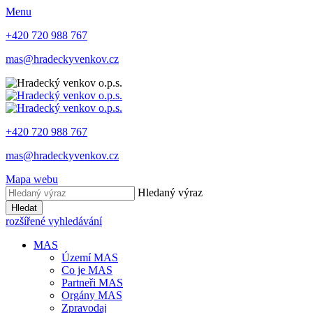
Menu
+420 720 988 767
mas@hradeckyvenkov.cz
+420 720 988 767
mas@hradeckyvenkov.cz
Mapa webu
Hledaný výraz
Hledat
rozšířené vyhledávání
MAS
Území MAS
Co je MAS
Partneři MAS
Orgány MAS
Zpravodaj