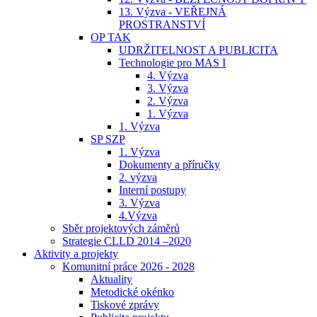
13. Výzva - VEŘEJNÁ
PROSTRANSTVÍ
OP TAK
UDRŽITELNOST A PUBLICITA
Technologie pro MAS I
4. Výzva
3. Výzva
2. Výzva
1. Výzva
1. Výzva
SP SZP
1. Výzva
Dokumenty a příručky
2. výzva
Interní postupy
3. Výzva
4.Výzva
Sběr projektových záměrů
Strategie CLLD 2014 –2020
Aktivity a projekty
Komunitní práce 2026 - 2028
Aktuality
Metodické okénko
Tiskové zprávy