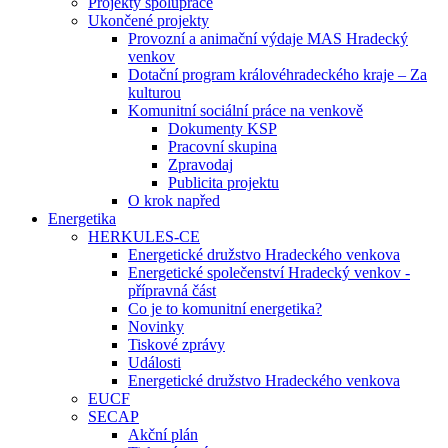
Projekty spolupráce
Ukončené projekty
Provozní a animační výdaje MAS Hradecký
venkov
Dotační program královéhradeckého kraje – Za
kulturou
Komunitní sociální práce na venkově
Dokumenty KSP
Pracovní skupina
Zpravodaj
Publicita projektu
O krok napřed
Energetika
HERKULES-CE
Energetické družstvo Hradeckého venkova
Energetické společenství Hradecký venkov -
přípravná část
Co je to komunitní energetika?
Novinky
Tiskové zprávy
Události
Energetické družstvo Hradeckého venkova
EUCF
SECAP
Akční plán