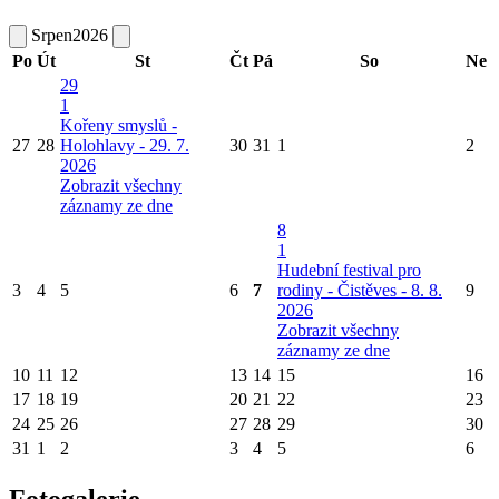
Srpen
2026
Po
Út
St
Čt
Pá
So
Ne
29
1
Kořeny smyslů -
27
28
Holohlavy - 29. 7.
30
31
1
2
2026
Zobrazit všechny
záznamy ze dne
8
1
Hudební festival pro
3
4
5
6
7
rodiny - Čistěves - 8. 8.
9
2026
Zobrazit všechny
záznamy ze dne
10
11
12
13
14
15
16
17
18
19
20
21
22
23
24
25
26
27
28
29
30
31
1
2
3
4
5
6
Fotogalerie