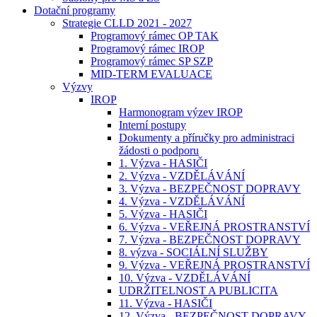
Dotační programy
Strategie CLLD 2021 - 2027
Programový rámec OP TAK
Programový rámec IROP
Programový rámec SP SZP
MID-TERM EVALUACE
Výzvy
IROP
Harmonogram výzev IROP
Interní postupy
Dokumenty a příručky pro administraci
žádosti o podporu
1. Výzva - HASIČI
2. Výzva - VZDĚLÁVÁNÍ
3. Výzva - BEZPEČNOST DOPRAVY
4. Výzva - VZDĚLÁVÁNÍ
5. Výzva - HASIČI
6. Výzva - VEŘEJNÁ PROSTRANSTVÍ
7. Výzva - BEZPEČNOST DOPRAVY
8. výzva - SOCIÁLNÍ SLUŽBY
9. Výzva - VEŘEJNÁ PROSTRANSTVÍ
10. Výzva - VZDĚLÁVÁNÍ
UDRŽITELNOST A PUBLICITA
11. Výzva - HASIČI
12. Výzva - BEZPEČNOST DOPRAVY