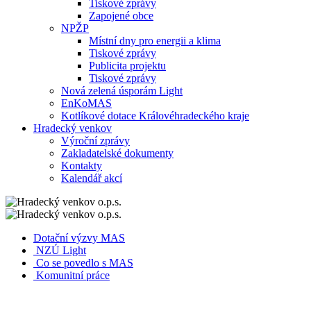
Tiskové zprávy
Zapojené obce
NPŽP
Místní dny pro energii a klima
Tiskové zprávy
Publicita projektu
Tiskové zprávy
Nová zelená úsporám Light
EnKoMAS
Kotlíkové dotace Královéhradeckého kraje
Hradecký venkov
Výroční zprávy
Zakladatelské dokumenty
Kontakty
Kalendář akcí
Dotační výzvy MAS
NZÚ Light
Co se povedlo s MAS
Komunitní práce