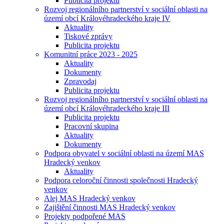
Publicita projektu
Rozvoj regionálního partnerství v sociální oblasti na
území obcí Královéhradeckého kraje IV
Aktuality
Tiskové zprávy
Publicita projektu
Komunitní práce 2023 - 2025
Aktuality
Dokumenty
Zpravodaj
Publicita projektu
Rozvoj regionálního partnerství v sociální oblasti na
území obcí Královéhradeckého kraje III
Publicita projektu
Pracovní skupina
Aktuality
Dokumenty
Podpora obyvatel v sociální oblasti na území MAS
Hradecký venkov
Aktuality
Podpora celoroční činnosti společnosti Hradecký
venkov
Alej MAS Hradecký venkov
Zajištění činnosti MAS Hradecký venkov
Projekty podpořené MAS