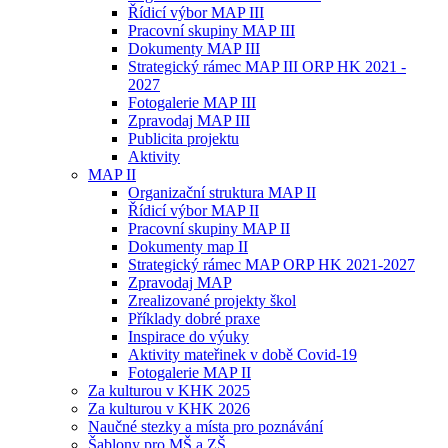
Řídicí výbor MAP III
Pracovní skupiny MAP III
Dokumenty MAP III
Strategický rámec MAP III ORP HK 2021 -
2027
Fotogalerie MAP III
Zpravodaj MAP III
Publicita projektu
Aktivity
MAP II
Organizační struktura MAP II
Řídicí výbor MAP II
Pracovní skupiny MAP II
Dokumenty map II
Strategický rámec MAP ORP HK 2021-2027
Zpravodaj MAP
Zrealizované projekty škol
Příklady dobré praxe
Inspirace do výuky
Aktivity mateřinek v době Covid-19
Fotogalerie MAP II
Za kulturou v KHK 2025
Za kulturou v KHK 2026
Naučné stezky a místa pro poznávání
Šablony pro MŠ a ZŠ