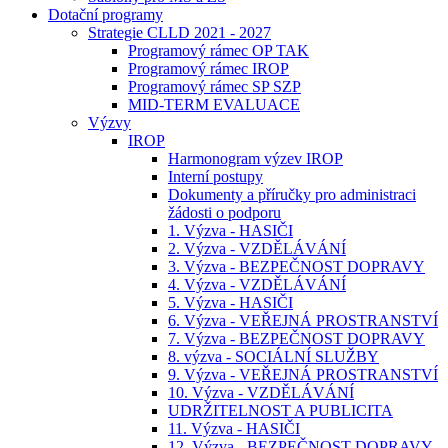
Dotační programy
Strategie CLLD 2021 - 2027
Programový rámec OP TAK
Programový rámec IROP
Programový rámec SP SZP
MID-TERM EVALUACE
Výzvy
IROP
Harmonogram výzev IROP
Interní postupy
Dokumenty a příručky pro administraci
žádosti o podporu
1. Výzva - HASIČI
2. Výzva - VZDĚLÁVÁNÍ
3. Výzva - BEZPEČNOST DOPRAVY
4. Výzva - VZDĚLÁVÁNÍ
5. Výzva - HASIČI
6. Výzva - VEŘEJNÁ PROSTRANSTVÍ
7. Výzva - BEZPEČNOST DOPRAVY
8. výzva - SOCIÁLNÍ SLUŽBY
9. Výzva - VEŘEJNÁ PROSTRANSTVÍ
10. Výzva - VZDĚLÁVÁNÍ
UDRŽITELNOST A PUBLICITA
11. Výzva - HASIČI
12. Výzva - BEZPEČNOST DOPRAVY