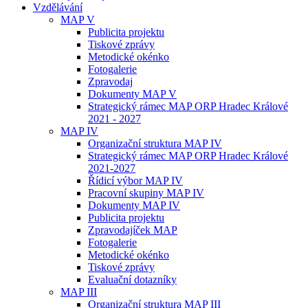
Vzdělávání
MAP V
Publicita projektu
Tiskové zprávy
Metodické okénko
Fotogalerie
Zpravodaj
Dokumenty MAP V
Strategický rámec MAP ORP Hradec Králové
2021 - 2027
MAP IV
Organizační struktura MAP IV
Strategický rámec MAP ORP Hradec Králové
2021-2027
Řídicí výbor MAP IV
Pracovní skupiny MAP IV
Dokumenty MAP IV
Publicita projektu
Zpravodajíček MAP
Fotogalerie
Metodické okénko
Tiskové zprávy
Evaluační dotazníky
MAP III
Organizační struktura MAP III