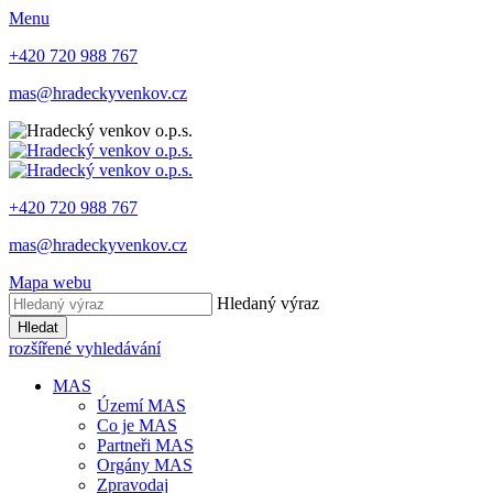
Menu
+420 720 988 767
mas@hradeckyvenkov.cz
+420 720 988 767
mas@hradeckyvenkov.cz
Mapa webu
Hledaný výraz
Hledat
rozšířené vyhledávání
MAS
Území MAS
Co je MAS
Partneři MAS
Orgány MAS
Zpravodaj