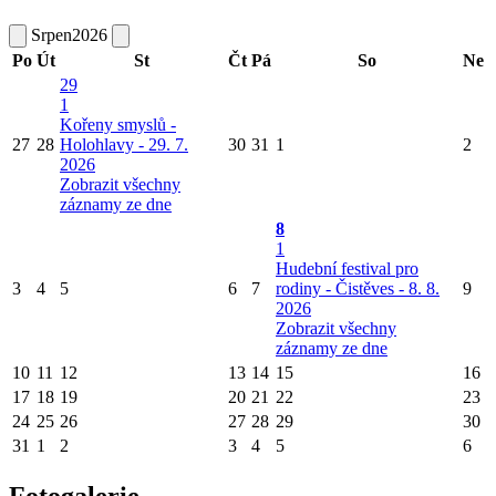
Srpen
2026
Po
Út
St
Čt
Pá
So
Ne
29
1
Kořeny smyslů -
27
28
Holohlavy - 29. 7.
30
31
1
2
2026
Zobrazit všechny
záznamy ze dne
8
1
Hudební festival pro
3
4
5
6
7
rodiny - Čistěves - 8. 8.
9
2026
Zobrazit všechny
záznamy ze dne
10
11
12
13
14
15
16
17
18
19
20
21
22
23
24
25
26
27
28
29
30
31
1
2
3
4
5
6
Fotogalerie