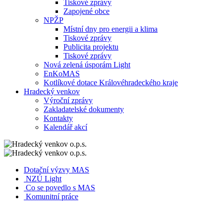
Tiskové zprávy
Zapojené obce
NPŽP
Místní dny pro energii a klima
Tiskové zprávy
Publicita projektu
Tiskové zprávy
Nová zelená úsporám Light
EnKoMAS
Kotlíkové dotace Královéhradeckého kraje
Hradecký venkov
Výroční zprávy
Zakladatelské dokumenty
Kontakty
Kalendář akcí
Dotační výzvy MAS
NZÚ Light
Co se povedlo s MAS
Komunitní práce