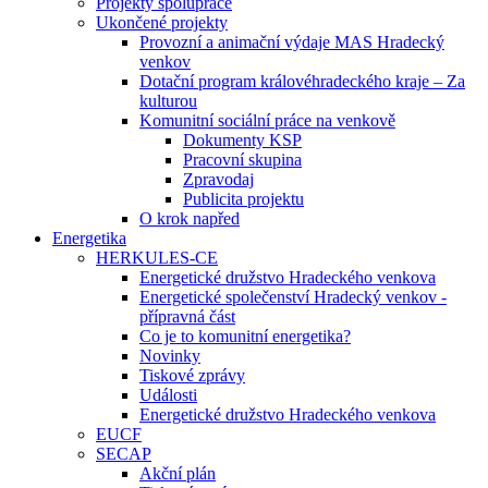
Projekty spolupráce
Ukončené projekty
Provozní a animační výdaje MAS Hradecký
venkov
Dotační program královéhradeckého kraje – Za
kulturou
Komunitní sociální práce na venkově
Dokumenty KSP
Pracovní skupina
Zpravodaj
Publicita projektu
O krok napřed
Energetika
HERKULES-CE
Energetické družstvo Hradeckého venkova
Energetické společenství Hradecký venkov -
přípravná část
Co je to komunitní energetika?
Novinky
Tiskové zprávy
Události
Energetické družstvo Hradeckého venkova
EUCF
SECAP
Akční plán