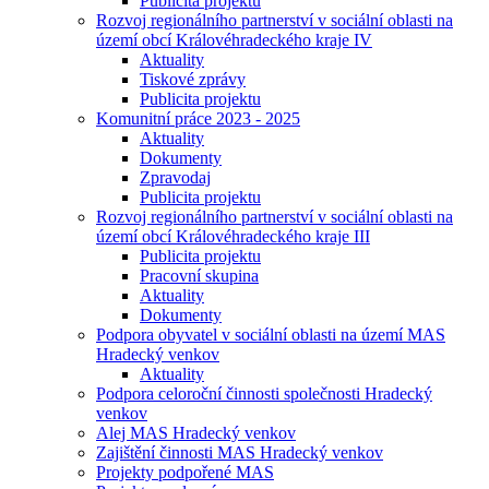
Publicita projektu
Rozvoj regionálního partnerství v sociální oblasti na
území obcí Královéhradeckého kraje IV
Aktuality
Tiskové zprávy
Publicita projektu
Komunitní práce 2023 - 2025
Aktuality
Dokumenty
Zpravodaj
Publicita projektu
Rozvoj regionálního partnerství v sociální oblasti na
území obcí Královéhradeckého kraje III
Publicita projektu
Pracovní skupina
Aktuality
Dokumenty
Podpora obyvatel v sociální oblasti na území MAS
Hradecký venkov
Aktuality
Podpora celoroční činnosti společnosti Hradecký
venkov
Alej MAS Hradecký venkov
Zajištění činnosti MAS Hradecký venkov
Projekty podpořené MAS