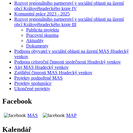
Rozvoj regionálního partnerství v sociální oblasti na území
obcí Královéhradeckého kraje IV
Komunitní práce 2023 - 2025
Rozvoj regionálního partnerství v sociální oblasti na území
obcí Královéhradeckého kraje III
Publicita projektu
Pracovní skupina
Aktuality
Dokumenty
Podpora obyvatel v sociální oblasti na území MAS Hradecký
venkov
Podpora celoroční činnosti společnosti Hradecký venkov
Alej MAS Hradecký venkov
Zajištění činnosti MAS Hradecký venkov
Projekty podpořené MAS
Projekty spolupráce
Ukončené projekty
Facebook
MAS
MAP
Kalendář