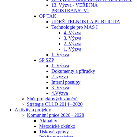
13. Výzva - VEŘEJNÁ
PROSTRANSTVÍ
OP TAK
UDRŽITELNOST A PUBLICITA
Technologie pro MAS I
4. Výzva
3. Výzva
2. Výzva
1. Výzva
1. Výzva
SP SZP
1. Výzva
Dokumenty a příručky
2. výzva
Interní postupy
3. Výzva
4.Výzva
Sběr projektových záměrů
Strategie CLLD 2014 –2020
Aktivity a projekty
Komunitní práce 2026 - 2028
Aktuality
Metodické okénko
Tiskové zprávy