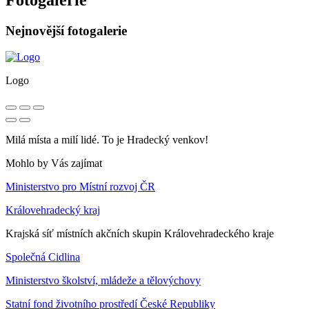
Nejnovější fotogalerie
Logo
Milá místa a milí lidé. To je Hradecký venkov!
Mohlo by Vás zajímat
Ministerstvo pro Místní rozvoj ČR
Královehradecký kraj
Krajská síť místních akčních skupin Královehradeckého kraje
Společná Cidlina
Ministerstvo školství, mládeže a tělovýchovy
Statní fond životního prostředí České Republiky