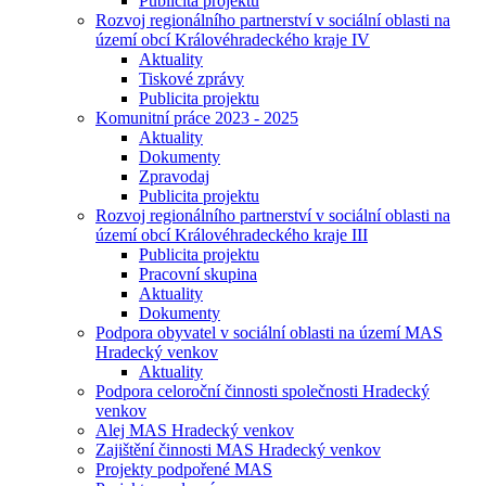
Publicita projektu
Rozvoj regionálního partnerství v sociální oblasti na
území obcí Královéhradeckého kraje IV
Aktuality
Tiskové zprávy
Publicita projektu
Komunitní práce 2023 - 2025
Aktuality
Dokumenty
Zpravodaj
Publicita projektu
Rozvoj regionálního partnerství v sociální oblasti na
území obcí Královéhradeckého kraje III
Publicita projektu
Pracovní skupina
Aktuality
Dokumenty
Podpora obyvatel v sociální oblasti na území MAS
Hradecký venkov
Aktuality
Podpora celoroční činnosti společnosti Hradecký
venkov
Alej MAS Hradecký venkov
Zajištění činnosti MAS Hradecký venkov
Projekty podpořené MAS