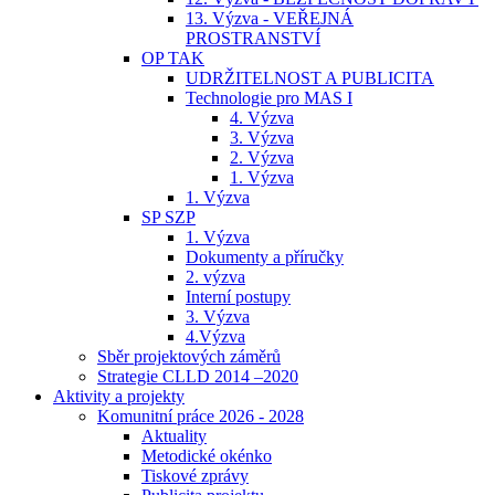
13. Výzva - VEŘEJNÁ
PROSTRANSTVÍ
OP TAK
UDRŽITELNOST A PUBLICITA
Technologie pro MAS I
4. Výzva
3. Výzva
2. Výzva
1. Výzva
1. Výzva
SP SZP
1. Výzva
Dokumenty a příručky
2. výzva
Interní postupy
3. Výzva
4.Výzva
Sběr projektových záměrů
Strategie CLLD 2014 –2020
Aktivity a projekty
Komunitní práce 2026 - 2028
Aktuality
Metodické okénko
Tiskové zprávy