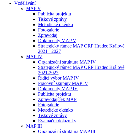
Vzdělávání
MAP V
Publicita projektu
Tiskové zprávy
Metodické okénko
Fotogalerie
Zpravodaj
Dokumenty MAP V
Strategický rámec MAP ORP Hradec Králové
2021 - 2027
MAP IV
Organizační struktura MAP IV
Strategický rámec MAP ORP Hradec Králové
2021-2027
Řídicí výbor MAP IV
Pracovní skupiny MAP IV
Dokumenty MAP IV
Publicita projektu
Zpravodajíček MAP
Fotogalerie
Metodické okénko
Tiskové zprávy
Evaluační dotazníky
MAP III
Organizační struktura MAP III