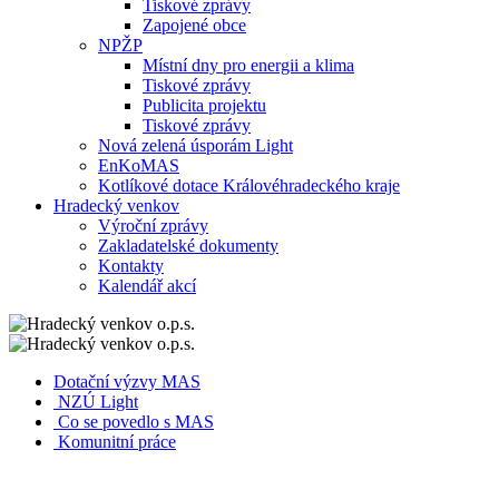
Tiskové zprávy
Zapojené obce
NPŽP
Místní dny pro energii a klima
Tiskové zprávy
Publicita projektu
Tiskové zprávy
Nová zelená úsporám Light
EnKoMAS
Kotlíkové dotace Královéhradeckého kraje
Hradecký venkov
Výroční zprávy
Zakladatelské dokumenty
Kontakty
Kalendář akcí
Dotační výzvy MAS
NZÚ Light
Co se povedlo s MAS
Komunitní práce