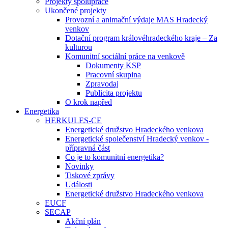
Projekty spolupráce
Ukončené projekty
Provozní a animační výdaje MAS Hradecký
venkov
Dotační program královéhradeckého kraje – Za
kulturou
Komunitní sociální práce na venkově
Dokumenty KSP
Pracovní skupina
Zpravodaj
Publicita projektu
O krok napřed
Energetika
HERKULES-CE
Energetické družstvo Hradeckého venkova
Energetické společenství Hradecký venkov -
přípravná část
Co je to komunitní energetika?
Novinky
Tiskové zprávy
Události
Energetické družstvo Hradeckého venkova
EUCF
SECAP
Akční plán