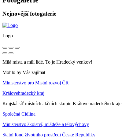
Nejnovější fotogalerie
Logo
Milá místa a milí lidé. To je Hradecký venkov!
Mohlo by Vás zajímat
Ministerstvo pro Místní rozvoj ČR
Královehradecký kraj
Krajská síť místních akčních skupin Královehradeckého kraje
Společná Cidlina
Ministerstvo školství, mládeže a tělovýchovy
Statní fond životního prostředí České Republiky