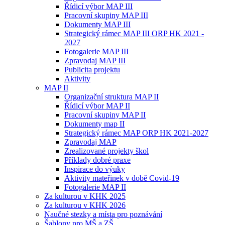
Řídicí výbor MAP III
Pracovní skupiny MAP III
Dokumenty MAP III
Strategický rámec MAP III ORP HK 2021 -
2027
Fotogalerie MAP III
Zpravodaj MAP III
Publicita projektu
Aktivity
MAP II
Organizační struktura MAP II
Řídicí výbor MAP II
Pracovní skupiny MAP II
Dokumenty map II
Strategický rámec MAP ORP HK 2021-2027
Zpravodaj MAP
Zrealizované projekty škol
Příklady dobré praxe
Inspirace do výuky
Aktivity mateřinek v době Covid-19
Fotogalerie MAP II
Za kulturou v KHK 2025
Za kulturou v KHK 2026
Naučné stezky a místa pro poznávání
Šablony pro MŠ a ZŠ