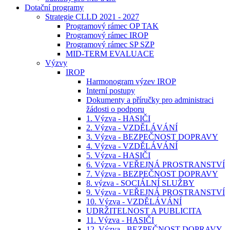
Dotační programy
Strategie CLLD 2021 - 2027
Programový rámec OP TAK
Programový rámec IROP
Programový rámec SP SZP
MID-TERM EVALUACE
Výzvy
IROP
Harmonogram výzev IROP
Interní postupy
Dokumenty a příručky pro administraci
žádosti o podporu
1. Výzva - HASIČI
2. Výzva - VZDĚLÁVÁNÍ
3. Výzva - BEZPEČNOST DOPRAVY
4. Výzva - VZDĚLÁVÁNÍ
5. Výzva - HASIČI
6. Výzva - VEŘEJNÁ PROSTRANSTVÍ
7. Výzva - BEZPEČNOST DOPRAVY
8. výzva - SOCIÁLNÍ SLUŽBY
9. Výzva - VEŘEJNÁ PROSTRANSTVÍ
10. Výzva - VZDĚLÁVÁNÍ
UDRŽITELNOST A PUBLICITA
11. Výzva - HASIČI
12. Výzva - BEZPEČNOST DOPRAVY