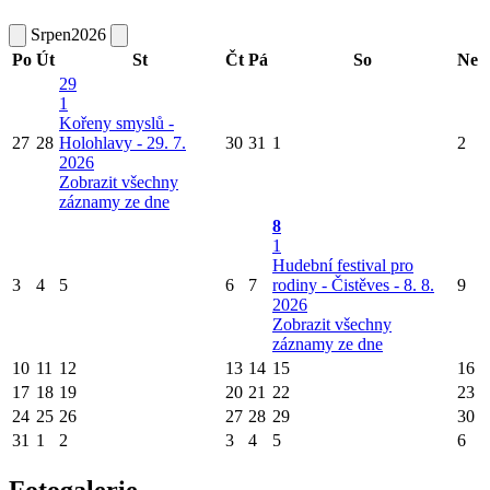
Srpen
2026
Po
Út
St
Čt
Pá
So
Ne
29
1
Kořeny smyslů -
27
28
Holohlavy - 29. 7.
30
31
1
2
2026
Zobrazit všechny
záznamy ze dne
8
1
Hudební festival pro
3
4
5
6
7
rodiny - Čistěves - 8. 8.
9
2026
Zobrazit všechny
záznamy ze dne
10
11
12
13
14
15
16
17
18
19
20
21
22
23
24
25
26
27
28
29
30
31
1
2
3
4
5
6
Fotogalerie