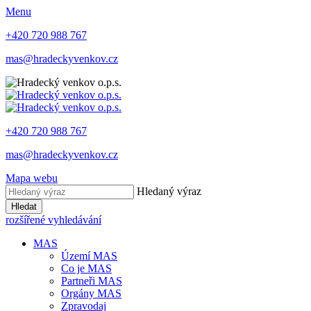
Menu
+420 720 988 767
mas@hradeckyvenkov.cz
+420 720 988 767
mas@hradeckyvenkov.cz
Mapa webu
Hledaný výraz
Hledat
rozšířené vyhledávání
MAS
Území MAS
Co je MAS
Partneři MAS
Orgány MAS
Zpravodaj