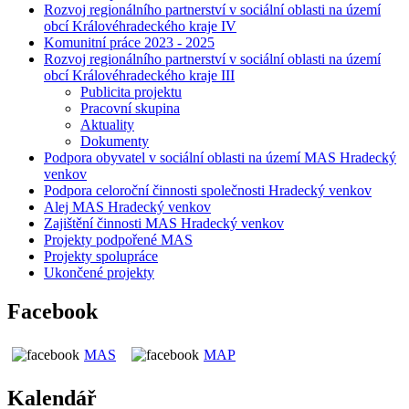
Rozvoj regionálního partnerství v sociální oblasti na území
obcí Královéhradeckého kraje IV
Komunitní práce 2023 - 2025
Rozvoj regionálního partnerství v sociální oblasti na území
obcí Královéhradeckého kraje III
Publicita projektu
Pracovní skupina
Aktuality
Dokumenty
Podpora obyvatel v sociální oblasti na území MAS Hradecký
venkov
Podpora celoroční činnosti společnosti Hradecký venkov
Alej MAS Hradecký venkov
Zajištění činnosti MAS Hradecký venkov
Projekty podpořené MAS
Projekty spolupráce
Ukončené projekty
Facebook
MAS
MAP
Kalendář