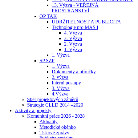
13. Výzva - VEŘEJNÁ
PROSTRANSTVÍ
OP TAK
UDRŽITELNOST A PUBLICITA
Technologie pro MAS I
4. Výzva
3. Výzva
2. Výzva
1. Výzva
1. Výzva
SP SZP
1. Výzva
Dokumenty a příručky
2. výzva
Interní postupy
3. Výzva
4.Výzva
Sběr projektových záměrů
Strategie CLLD 2014 –2020
Aktivity a projekty
Komunitní práce 2026 - 2028
Aktuality
Metodické okénko
Tiskové zprávy