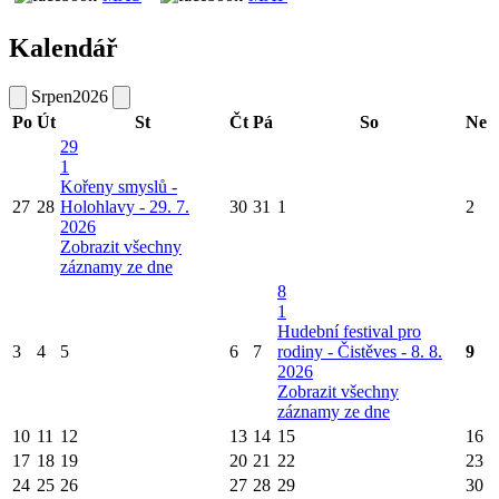
Kalendář
Srpen
2026
Po
Út
St
Čt
Pá
So
Ne
29
1
Kořeny smyslů -
27
28
Holohlavy - 29. 7.
30
31
1
2
2026
Zobrazit všechny
záznamy ze dne
8
1
Hudební festival pro
3
4
5
6
7
rodiny - Čistěves - 8. 8.
9
2026
Zobrazit všechny
záznamy ze dne
10
11
12
13
14
15
16
17
18
19
20
21
22
23
24
25
26
27
28
29
30