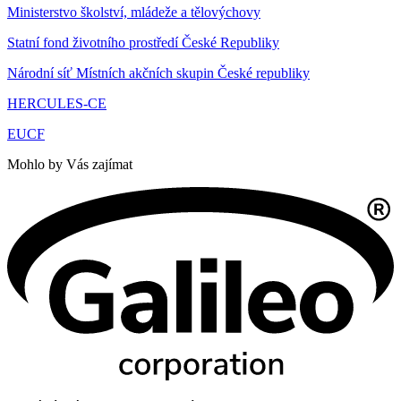
Ministerstvo školství, mládeže a tělovýchovy
Statní fond životního prostředí České Republiky
Národní síť Místních akčních skupin České republiky
HERCULES-CE
EUCF
Mohlo by Vás zajímat