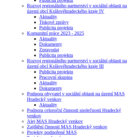
Publicita projektu
Rozvoj regionálního partnerství v sociální oblasti na
území obcí Královéhradeckého kraje IV
Aktuality
Tiskové zprávy
Publicita projektu
Komunitní práce 2023 - 2025
Aktuality
Dokumenty
Zpravodaj
Publicita projektu
Rozvoj regionálního partnerství v sociální oblasti na
území obcí Královéhradeckého kraje III
Publicita projektu
Pracovní skupina
Aktuality
Dokumenty
Podpora obyvatel v sociální oblasti na území MAS
Hradecký venkov
Aktuality
Podpora celoroční činnosti společnosti Hradecký
venkov
Alej MAS Hradecký venkov
Zajištění činnosti MAS Hradecký venkov
Projekty podpořené MAS