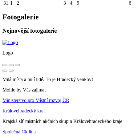
31
1
2
3
4
5
6
Fotogalerie
Nejnovější fotogalerie
Logo
Milá místa a milí lidé. To je Hradecký venkov!
Mohlo by Vás zajímat
Ministerstvo pro Místní rozvoj ČR
Královehradecký kraj
Krajská síť místních akčních skupin Královehradeckého kraje
Společná Cidlina