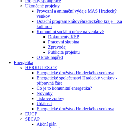
Projekty spolupráce
Ukončené projekty
Provozní a animační výdaje MAS Hradecký
venkov
Dotační program královéhradeckého kraje – Za
kulturou
Komunitní sociální práce na venkově
Dokumenty KSP
Pracovní skupina
Zpravodaj
Publicita projektu
O krok napřed
Energetika
HERKULES-CE
Energetické družstvo Hradeckého venkova
Energetické společenství Hradecký venkov -
přípravná část
Co je to komunitní energetika?
Novinky
Tiskové zprávy
Události
Energetické družstvo Hradeckého venkova
EUCF
SECAP
Akční plán