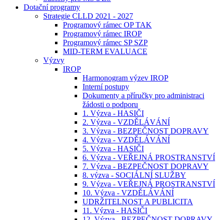
Dotační programy
Strategie CLLD 2021 - 2027
Programový rámec OP TAK
Programový rámec IROP
Programový rámec SP SZP
MID-TERM EVALUACE
Výzvy
IROP
Harmonogram výzev IROP
Interní postupy
Dokumenty a příručky pro administraci
žádosti o podporu
1. Výzva - HASIČI
2. Výzva - VZDĚLÁVÁNÍ
3. Výzva - BEZPEČNOST DOPRAVY
4. Výzva - VZDĚLÁVÁNÍ
5. Výzva - HASIČI
6. Výzva - VEŘEJNÁ PROSTRANSTVÍ
7. Výzva - BEZPEČNOST DOPRAVY
8. výzva - SOCIÁLNÍ SLUŽBY
9. Výzva - VEŘEJNÁ PROSTRANSTVÍ
10. Výzva - VZDĚLÁVÁNÍ
UDRŽITELNOST A PUBLICITA
11. Výzva - HASIČI
12. Výzva - BEZPEČNOST DOPRAVY