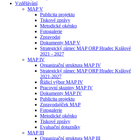
Vzdělávání
MAP V
Publicita projektu
Tiskové zprávy
Metodické okénko
Fotogalerie
Zpravodaj
Dokumenty MAP V
Strategický rámec MAP ORP Hradec Králové
2021 - 2027
MAP IV
Organizační struktura MAP IV
Strategický rámec MAP ORP Hradec Králové
2021-2027
Řídicí výbor MAP IV
Pracovní skupiny MAP IV
Dokumenty MAP IV
Publicita projektu
Zpravodajíček MAP
Fotogalerie
Metodické okénko
Tiskové zprávy
Evaluační dotazníky
MAP III
Organizační struktura MAP III