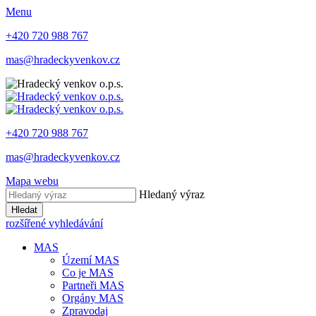
Menu
+420 720 988 767
mas@hradeckyvenkov.cz
+420 720 988 767
mas@hradeckyvenkov.cz
Mapa webu
Hledaný výraz
Hledat
rozšířené vyhledávání
MAS
Území MAS
Co je MAS
Partneři MAS
Orgány MAS
Zpravodaj