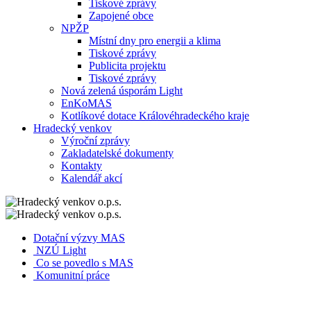
Tiskové zprávy
Zapojené obce
NPŽP
Místní dny pro energii a klima
Tiskové zprávy
Publicita projektu
Tiskové zprávy
Nová zelená úsporám Light
EnKoMAS
Kotlíkové dotace Královéhradeckého kraje
Hradecký venkov
Výroční zprávy
Zakladatelské dokumenty
Kontakty
Kalendář akcí
Dotační výzvy MAS
NZÚ Light
Co se povedlo s MAS
Komunitní práce