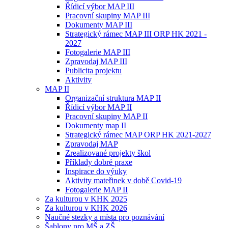
Řídicí výbor MAP III
Pracovní skupiny MAP III
Dokumenty MAP III
Strategický rámec MAP III ORP HK 2021 -
2027
Fotogalerie MAP III
Zpravodaj MAP III
Publicita projektu
Aktivity
MAP II
Organizační struktura MAP II
Řídicí výbor MAP II
Pracovní skupiny MAP II
Dokumenty map II
Strategický rámec MAP ORP HK 2021-2027
Zpravodaj MAP
Zrealizované projekty škol
Příklady dobré praxe
Inspirace do výuky
Aktivity mateřinek v době Covid-19
Fotogalerie MAP II
Za kulturou v KHK 2025
Za kulturou v KHK 2026
Naučné stezky a místa pro poznávání
Šablony pro MŠ a ZŠ