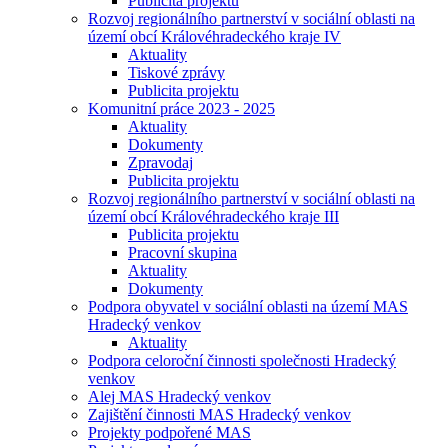
Publicita projektu
Rozvoj regionálního partnerství v sociální oblasti na
území obcí Královéhradeckého kraje IV
Aktuality
Tiskové zprávy
Publicita projektu
Komunitní práce 2023 - 2025
Aktuality
Dokumenty
Zpravodaj
Publicita projektu
Rozvoj regionálního partnerství v sociální oblasti na
území obcí Královéhradeckého kraje III
Publicita projektu
Pracovní skupina
Aktuality
Dokumenty
Podpora obyvatel v sociální oblasti na území MAS
Hradecký venkov
Aktuality
Podpora celoroční činnosti společnosti Hradecký
venkov
Alej MAS Hradecký venkov
Zajištění činnosti MAS Hradecký venkov
Projekty podpořené MAS