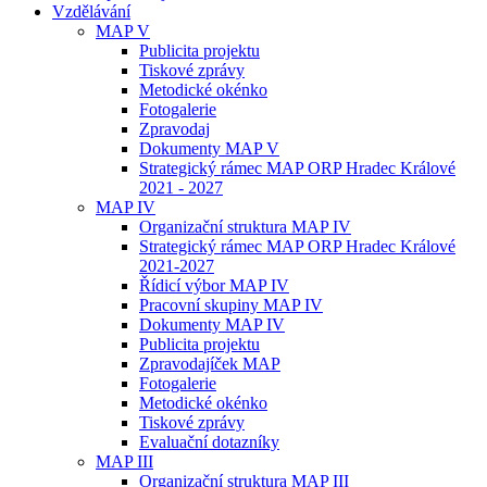
Vzdělávání
MAP V
Publicita projektu
Tiskové zprávy
Metodické okénko
Fotogalerie
Zpravodaj
Dokumenty MAP V
Strategický rámec MAP ORP Hradec Králové
2021 - 2027
MAP IV
Organizační struktura MAP IV
Strategický rámec MAP ORP Hradec Králové
2021-2027
Řídicí výbor MAP IV
Pracovní skupiny MAP IV
Dokumenty MAP IV
Publicita projektu
Zpravodajíček MAP
Fotogalerie
Metodické okénko
Tiskové zprávy
Evaluační dotazníky
MAP III
Organizační struktura MAP III