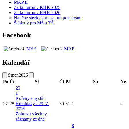
MAP II
Za kulturou v KHK 2025
Za kulturou v KHK 2026
Naučné stezky a místa pro poznávání
Šablony pro MŠ a ZŠ
Facebook
MAS
MAP
Kalendář
Srpen
2026
Po
Út
St
Čt
Pá
So
Ne
29
1
Kořeny smyslů -
27
28
Holohlavy - 29. 7.
30
31
1
2
2026
Zobrazit všechny
záznamy ze dne
8