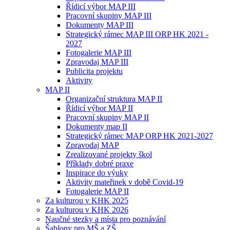
Řídicí výbor MAP III
Pracovní skupiny MAP III
Dokumenty MAP III
Strategický rámec MAP III ORP HK 2021 -
2027
Fotogalerie MAP III
Zpravodaj MAP III
Publicita projektu
Aktivity
MAP II
Organizační struktura MAP II
Řídicí výbor MAP II
Pracovní skupiny MAP II
Dokumenty map II
Strategický rámec MAP ORP HK 2021-2027
Zpravodaj MAP
Zrealizované projekty škol
Příklady dobré praxe
Inspirace do výuky
Aktivity mateřinek v době Covid-19
Fotogalerie MAP II
Za kulturou v KHK 2025
Za kulturou v KHK 2026
Naučné stezky a místa pro poznávání
Šablony pro MŠ a ZŠ