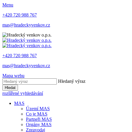
Menu
+420 720 988 767
mas@hradeckyvenkov.cz
+420 720 988 767
mas@hradeckyvenkov.cz
Mapa webu
Hledaný výraz
Hledat
rozšířené vyhledávání
MAS
Území MAS
Co je MAS
Partneři MAS
Orgány MAS
Zpravodaj