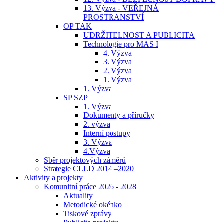
13. Výzva - VEŘEJNÁ
PROSTRANSTVÍ
OP TAK
UDRŽITELNOST A PUBLICITA
Technologie pro MAS I
4. Výzva
3. Výzva
2. Výzva
1. Výzva
1. Výzva
SP SZP
1. Výzva
Dokumenty a příručky
2. výzva
Interní postupy
3. Výzva
4.Výzva
Sběr projektových záměrů
Strategie CLLD 2014 –2020
Aktivity a projekty
Komunitní práce 2026 - 2028
Aktuality
Metodické okénko
Tiskové zprávy