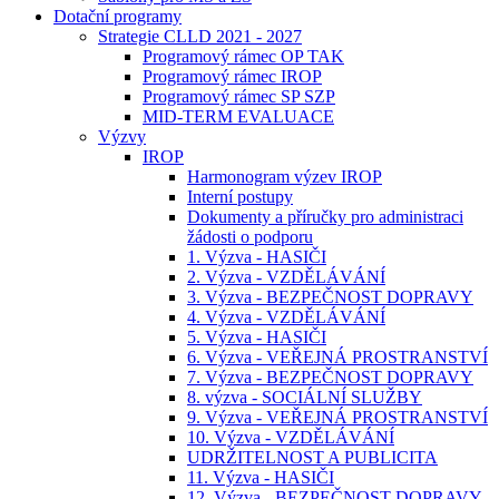
Dotační programy
Strategie CLLD 2021 - 2027
Programový rámec OP TAK
Programový rámec IROP
Programový rámec SP SZP
MID-TERM EVALUACE
Výzvy
IROP
Harmonogram výzev IROP
Interní postupy
Dokumenty a příručky pro administraci
žádosti o podporu
1. Výzva - HASIČI
2. Výzva - VZDĚLÁVÁNÍ
3. Výzva - BEZPEČNOST DOPRAVY
4. Výzva - VZDĚLÁVÁNÍ
5. Výzva - HASIČI
6. Výzva - VEŘEJNÁ PROSTRANSTVÍ
7. Výzva - BEZPEČNOST DOPRAVY
8. výzva - SOCIÁLNÍ SLUŽBY
9. Výzva - VEŘEJNÁ PROSTRANSTVÍ
10. Výzva - VZDĚLÁVÁNÍ
UDRŽITELNOST A PUBLICITA
11. Výzva - HASIČI
12. Výzva - BEZPEČNOST DOPRAVY