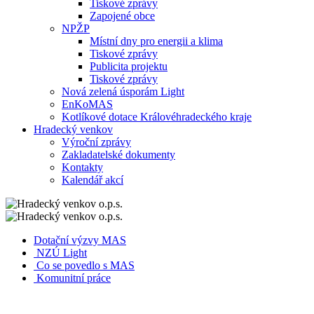
Tiskové zprávy
Zapojené obce
NPŽP
Místní dny pro energii a klima
Tiskové zprávy
Publicita projektu
Tiskové zprávy
Nová zelená úsporám Light
EnKoMAS
Kotlíkové dotace Královéhradeckého kraje
Hradecký venkov
Výroční zprávy
Zakladatelské dokumenty
Kontakty
Kalendář akcí
Dotační výzvy MAS
NZÚ Light
Co se povedlo s MAS
Komunitní práce