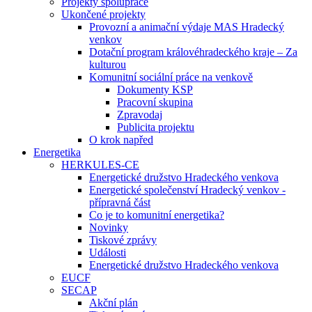
Projekty spolupráce
Ukončené projekty
Provozní a animační výdaje MAS Hradecký
venkov
Dotační program královéhradeckého kraje – Za
kulturou
Komunitní sociální práce na venkově
Dokumenty KSP
Pracovní skupina
Zpravodaj
Publicita projektu
O krok napřed
Energetika
HERKULES-CE
Energetické družstvo Hradeckého venkova
Energetické společenství Hradecký venkov -
přípravná část
Co je to komunitní energetika?
Novinky
Tiskové zprávy
Události
Energetické družstvo Hradeckého venkova
EUCF
SECAP
Akční plán