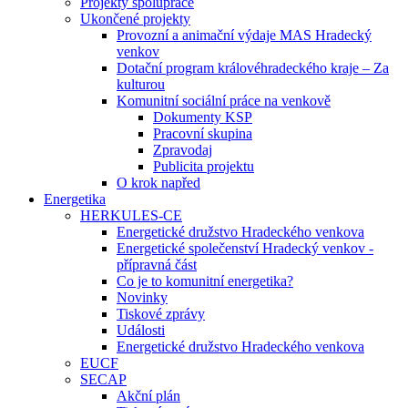
Projekty spolupráce
Ukončené projekty
Provozní a animační výdaje MAS Hradecký
venkov
Dotační program královéhradeckého kraje – Za
kulturou
Komunitní sociální práce na venkově
Dokumenty KSP
Pracovní skupina
Zpravodaj
Publicita projektu
O krok napřed
Energetika
HERKULES-CE
Energetické družstvo Hradeckého venkova
Energetické společenství Hradecký venkov -
přípravná část
Co je to komunitní energetika?
Novinky
Tiskové zprávy
Události
Energetické družstvo Hradeckého venkova
EUCF
SECAP
Akční plán