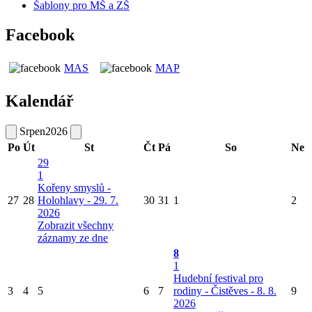
Šablony pro MŠ a ZŠ
Facebook
MAS
MAP
Kalendář
Srpen
2026
Po
Út
St
Čt
Pá
So
Ne
29
1
Kořeny smyslů -
27
28
Holohlavy - 29. 7.
30
31
1
2
2026
Zobrazit všechny
záznamy ze dne
8
1
Hudební festival pro
3
4
5
6
7
rodiny - Čistěves - 8. 8.
9
2026