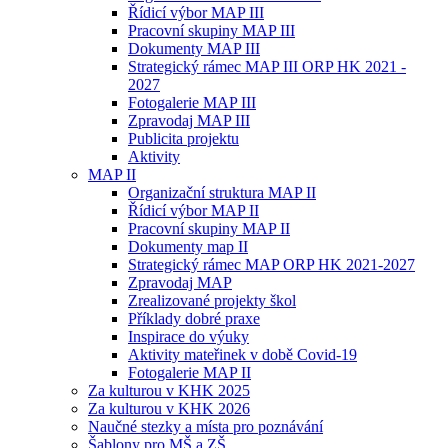
Řídicí výbor MAP III
Pracovní skupiny MAP III
Dokumenty MAP III
Strategický rámec MAP III ORP HK 2021 -
2027
Fotogalerie MAP III
Zpravodaj MAP III
Publicita projektu
Aktivity
MAP II
Organizační struktura MAP II
Řídicí výbor MAP II
Pracovní skupiny MAP II
Dokumenty map II
Strategický rámec MAP ORP HK 2021-2027
Zpravodaj MAP
Zrealizované projekty škol
Příklady dobré praxe
Inspirace do výuky
Aktivity mateřinek v době Covid-19
Fotogalerie MAP II
Za kulturou v KHK 2025
Za kulturou v KHK 2026
Naučné stezky a místa pro poznávání
Šablony pro MŠ a ZŠ