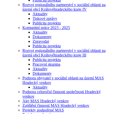
Publicita projektu
Rozvoj regionálního partnerství v sociální oblasti na
území obcí Královéhradeckého kraje IV
Aktuality
Tiskové zprávy
Publicita projektu
Komunitní práce 2023 - 2025
Aktuality
Dokumenty
Zpravodaj
Publicita projektu
Rozvoj regionálního partnerství v sociální oblasti na
území obcí Královéhradeckého kraje III
Publicita projektu
Pracovní skupina
Aktuality
Dokumenty
Podpora obyvatel v sociální oblasti na území MAS
Hradecký venkov
Aktuality
Podpora celoroční činnosti společnosti Hradecký
venkov
Alej MAS Hradecký venkov
Zajištění činnosti MAS Hradecký venkov
Projekty podpořené MAS