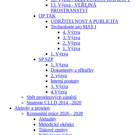
13. Výzva - VEŘEJNÁ
PROSTRANSTVÍ
OP TAK
UDRŽITELNOST A PUBLICITA
Technologie pro MAS I
4. Výzva
3. Výzva
2. Výzva
1. Výzva
1. Výzva
SP SZP
1. Výzva
Dokumenty a příručky
2. výzva
Interní postupy
3. Výzva
4.Výzva
Sběr projektových záměrů
Strategie CLLD 2014 –2020
Aktivity a projekty
Komunitní práce 2026 - 2028
Aktuality
Metodické okénko
Tiskové zprávy