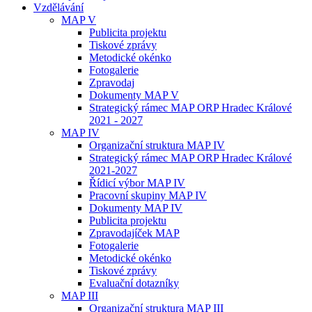
Vzdělávání
MAP V
Publicita projektu
Tiskové zprávy
Metodické okénko
Fotogalerie
Zpravodaj
Dokumenty MAP V
Strategický rámec MAP ORP Hradec Králové
2021 - 2027
MAP IV
Organizační struktura MAP IV
Strategický rámec MAP ORP Hradec Králové
2021-2027
Řídicí výbor MAP IV
Pracovní skupiny MAP IV
Dokumenty MAP IV
Publicita projektu
Zpravodajíček MAP
Fotogalerie
Metodické okénko
Tiskové zprávy
Evaluační dotazníky
MAP III
Organizační struktura MAP III