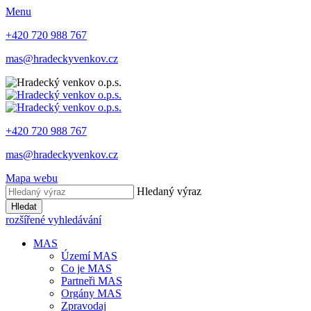
Menu
+420 720 988 767
mas@hradeckyvenkov.cz
+420 720 988 767
mas@hradeckyvenkov.cz
Mapa webu
Hledaný výraz
Hledat
rozšířené vyhledávání
MAS
Území MAS
Co je MAS
Partneři MAS
Orgány MAS
Zpravodaj