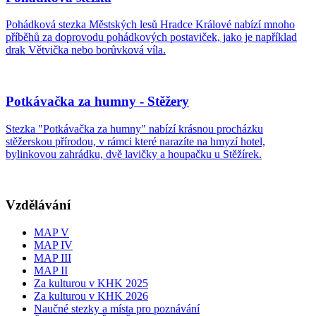
Pohádková stezka Městských lesů Hradce Králové nabízí mnoho
příběhů za doprovodu pohádkových postaviček, jako je například
drak Větvička nebo borůvková víla.
Potkávačka za humny - Stěžery
Stezka "Potkávačka za humny" nabízí krásnou procházku
stěžerskou přírodou, v rámci které narazíte na hmyzí hotel,
bylinkovou zahrádku, dvě lavičky a houpačku u Stěžírek.
Vzdělávání
MAP V
MAP IV
MAP III
MAP II
Za kulturou v KHK 2025
Za kulturou v KHK 2026
Naučné stezky a místa pro poznávání