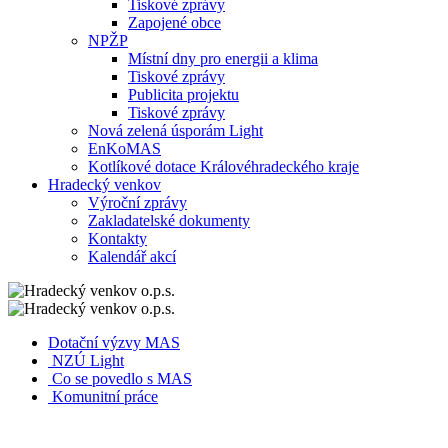
Tiskové zprávy
Zapojené obce
NPŽP
Místní dny pro energii a klima
Tiskové zprávy
Publicita projektu
Tiskové zprávy
Nová zelená úsporám Light
EnKoMAS
Kotlíkové dotace Královéhradeckého kraje
Hradecký venkov
Výroční zprávy
Zakladatelské dokumenty
Kontakty
Kalendář akcí
Dotační výzvy MAS
NZÚ Light
Co se povedlo s MAS
Komunitní práce