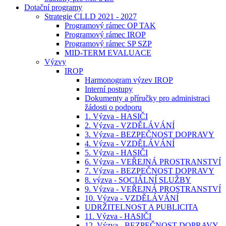
Dotační programy
Strategie CLLD 2021 - 2027
Programový rámec OP TAK
Programový rámec IROP
Programový rámec SP SZP
MID-TERM EVALUACE
Výzvy
IROP
Harmonogram výzev IROP
Interní postupy
Dokumenty a příručky pro administraci
žádosti o podporu
1. Výzva - HASIČI
2. Výzva - VZDĚLÁVÁNÍ
3. Výzva - BEZPEČNOST DOPRAVY
4. Výzva - VZDĚLÁVÁNÍ
5. Výzva - HASIČI
6. Výzva - VEŘEJNÁ PROSTRANSTVÍ
7. Výzva - BEZPEČNOST DOPRAVY
8. výzva - SOCIÁLNÍ SLUŽBY
9. Výzva - VEŘEJNÁ PROSTRANSTVÍ
10. Výzva - VZDĚLÁVÁNÍ
UDRŽITELNOST A PUBLICITA
11. Výzva - HASIČI
12. Výzva - BEZPEČNOST DOPRAVY