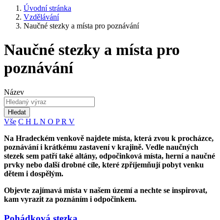
Úvodní stránka
Vzdělávání
Naučné stezky a místa pro poznávání
Naučné stezky a místa pro
poznávání
Název
Hledat
Vše
C
H
L
N
O
P
R
V
Na Hradeckém venkově najdete místa, která zvou k procházce,
poznávání i krátkému zastavení v krajině. Vedle naučných
stezek sem patří také altány, odpočinková místa, herní a naučné
prvky nebo další drobné cíle, které zpříjemňují pobyt venku
dětem i dospělým.
Objevte zajímavá místa v našem území a nechte se inspirovat,
kam vyrazit za poznáním i odpočinkem.
Pohádková stezka