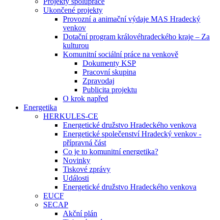
Projekty spolupráce
Ukončené projekty
Provozní a animační výdaje MAS Hradecký
venkov
Dotační program královéhradeckého kraje – Za
kulturou
Komunitní sociální práce na venkově
Dokumenty KSP
Pracovní skupina
Zpravodaj
Publicita projektu
O krok napřed
Energetika
HERKULES-CE
Energetické družstvo Hradeckého venkova
Energetické společenství Hradecký venkov -
přípravná část
Co je to komunitní energetika?
Novinky
Tiskové zprávy
Události
Energetické družstvo Hradeckého venkova
EUCF
SECAP
Akční plán