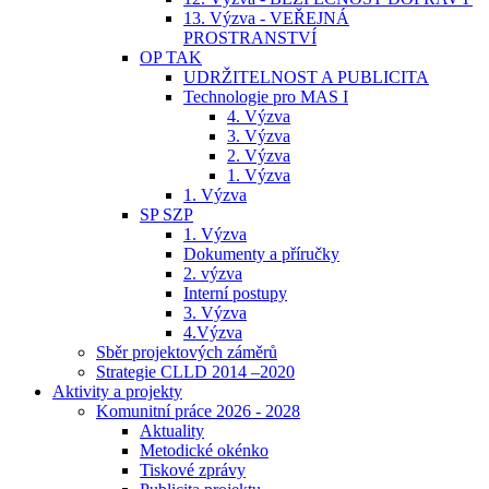
13. Výzva - VEŘEJNÁ
PROSTRANSTVÍ
OP TAK
UDRŽITELNOST A PUBLICITA
Technologie pro MAS I
4. Výzva
3. Výzva
2. Výzva
1. Výzva
1. Výzva
SP SZP
1. Výzva
Dokumenty a příručky
2. výzva
Interní postupy
3. Výzva
4.Výzva
Sběr projektových záměrů
Strategie CLLD 2014 –2020
Aktivity a projekty
Komunitní práce 2026 - 2028
Aktuality
Metodické okénko
Tiskové zprávy