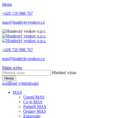
Menu
+420 720 988 767
mas@hradeckyvenkov.cz
+420 720 988 767
mas@hradeckyvenkov.cz
Mapa webu
Hledaný výraz
Hledat
rozšířené vyhledávání
MAS
Území MAS
Co je MAS
Partneři MAS
Orgány MAS
Zpravodaj