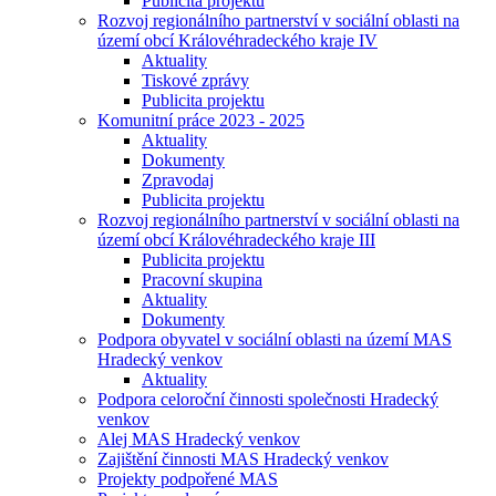
Publicita projektu
Rozvoj regionálního partnerství v sociální oblasti na
území obcí Královéhradeckého kraje IV
Aktuality
Tiskové zprávy
Publicita projektu
Komunitní práce 2023 - 2025
Aktuality
Dokumenty
Zpravodaj
Publicita projektu
Rozvoj regionálního partnerství v sociální oblasti na
území obcí Královéhradeckého kraje III
Publicita projektu
Pracovní skupina
Aktuality
Dokumenty
Podpora obyvatel v sociální oblasti na území MAS
Hradecký venkov
Aktuality
Podpora celoroční činnosti společnosti Hradecký
venkov
Alej MAS Hradecký venkov
Zajištění činnosti MAS Hradecký venkov
Projekty podpořené MAS