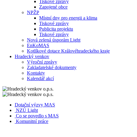
Tiskové zprávy
Zapojené obce
NPŽP
Místní dny pro energii a klima
Tiskové zprávy
Publicita projektu
Tiskové zprávy
Nová zelená úsporám Light
EnKoMAS
Kotlíkové dotace Královéhradeckého kraje
Hradecký venkov
Výroční zprávy
Zakladatelské dokumenty
Kontakty
Kalendář akcí
Dotační výzvy MAS
NZÚ Light
Co se povedlo s MAS
Komunitní práce