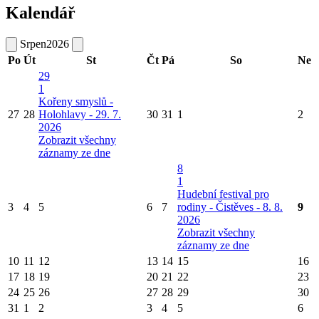
Kalendář
Srpen
2026
Po
Út
St
Čt
Pá
So
Ne
29
1
Kořeny smyslů -
27
28
Holohlavy - 29. 7.
30
31
1
2
2026
Zobrazit všechny
záznamy ze dne
8
1
Hudební festival pro
3
4
5
6
7
rodiny - Čistěves - 8. 8.
9
2026
Zobrazit všechny
záznamy ze dne
10
11
12
13
14
15
16
17
18
19
20
21
22
23
24
25
26
27
28
29
30
31
1
2
3
4
5
6