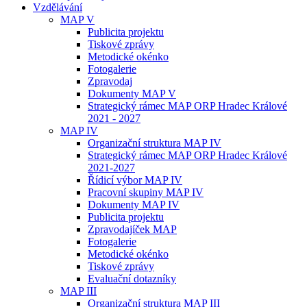
Vzdělávání
MAP V
Publicita projektu
Tiskové zprávy
Metodické okénko
Fotogalerie
Zpravodaj
Dokumenty MAP V
Strategický rámec MAP ORP Hradec Králové
2021 - 2027
MAP IV
Organizační struktura MAP IV
Strategický rámec MAP ORP Hradec Králové
2021-2027
Řídicí výbor MAP IV
Pracovní skupiny MAP IV
Dokumenty MAP IV
Publicita projektu
Zpravodajíček MAP
Fotogalerie
Metodické okénko
Tiskové zprávy
Evaluační dotazníky
MAP III
Organizační struktura MAP III