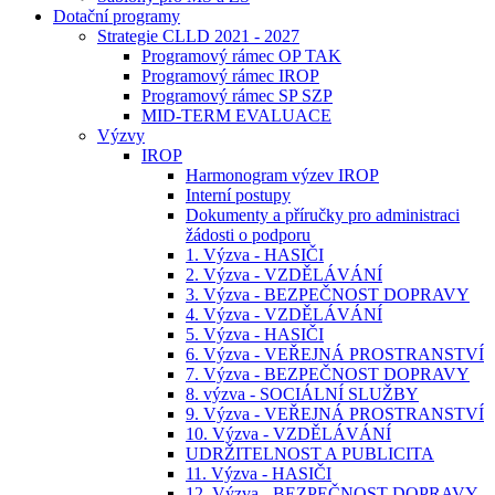
Dotační programy
Strategie CLLD 2021 - 2027
Programový rámec OP TAK
Programový rámec IROP
Programový rámec SP SZP
MID-TERM EVALUACE
Výzvy
IROP
Harmonogram výzev IROP
Interní postupy
Dokumenty a příručky pro administraci
žádosti o podporu
1. Výzva - HASIČI
2. Výzva - VZDĚLÁVÁNÍ
3. Výzva - BEZPEČNOST DOPRAVY
4. Výzva - VZDĚLÁVÁNÍ
5. Výzva - HASIČI
6. Výzva - VEŘEJNÁ PROSTRANSTVÍ
7. Výzva - BEZPEČNOST DOPRAVY
8. výzva - SOCIÁLNÍ SLUŽBY
9. Výzva - VEŘEJNÁ PROSTRANSTVÍ
10. Výzva - VZDĚLÁVÁNÍ
UDRŽITELNOST A PUBLICITA
11. Výzva - HASIČI
12. Výzva - BEZPEČNOST DOPRAVY