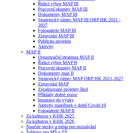
Řídicí výbor MAP III
Pracovní skupiny MAP III
Dokumenty MAP III
Strategický rámec MAP III ORP HK 2021 -
2027
Fotogalerie MAP III
Zpravodaj MAP III
Publicita projektu
Aktivity
MAP II
Organizační struktura MAP II
Řídicí výbor MAP II
Pracovní skupiny MAP II
Dokumenty map II
Strategický rámec MAP ORP HK 2021-2027
Zpravodaj MAP
Zrealizované projekty škol
Příklady dobré praxe
Inspirace do výuky
Aktivity mateřinek v době Covid-19
Fotogalerie MAP II
Za kulturou v KHK 2025
Za kulturou v KHK 2026
Naučné stezky a místa pro poznávání
Šablony pro MŠ a ZŠ