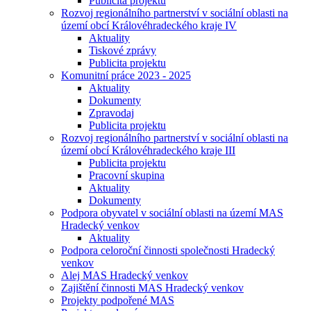
Publicita projektu
Rozvoj regionálního partnerství v sociální oblasti na
území obcí Královéhradeckého kraje IV
Aktuality
Tiskové zprávy
Publicita projektu
Komunitní práce 2023 - 2025
Aktuality
Dokumenty
Zpravodaj
Publicita projektu
Rozvoj regionálního partnerství v sociální oblasti na
území obcí Královéhradeckého kraje III
Publicita projektu
Pracovní skupina
Aktuality
Dokumenty
Podpora obyvatel v sociální oblasti na území MAS
Hradecký venkov
Aktuality
Podpora celoroční činnosti společnosti Hradecký
venkov
Alej MAS Hradecký venkov
Zajištění činnosti MAS Hradecký venkov
Projekty podpořené MAS