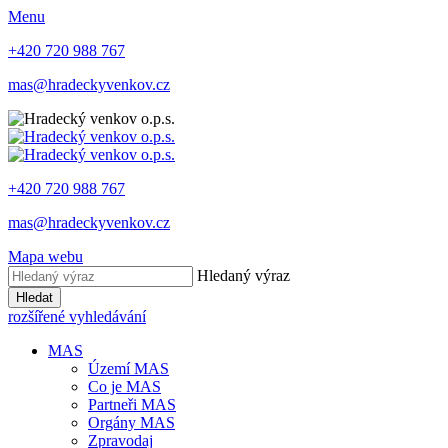
Menu
+420 720 988 767
mas@hradeckyvenkov.cz
+420 720 988 767
mas@hradeckyvenkov.cz
Mapa webu
Hledaný výraz
Hledat
rozšířené vyhledávání
MAS
Území MAS
Co je MAS
Partneři MAS
Orgány MAS
Zpravodaj