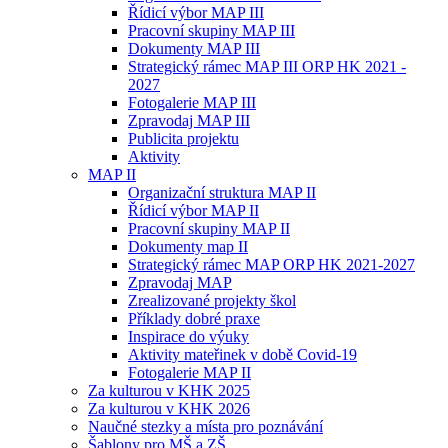
Řídicí výbor MAP III
Pracovní skupiny MAP III
Dokumenty MAP III
Strategický rámec MAP III ORP HK 2021 -
2027
Fotogalerie MAP III
Zpravodaj MAP III
Publicita projektu
Aktivity
MAP II
Organizační struktura MAP II
Řídicí výbor MAP II
Pracovní skupiny MAP II
Dokumenty map II
Strategický rámec MAP ORP HK 2021-2027
Zpravodaj MAP
Zrealizované projekty škol
Příklady dobré praxe
Inspirace do výuky
Aktivity mateřinek v době Covid-19
Fotogalerie MAP II
Za kulturou v KHK 2025
Za kulturou v KHK 2026
Naučné stezky a místa pro poznávání
Šablony pro MŠ a ZŠ