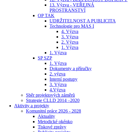
13. Výzva - VEŘEJNÁ
PROSTRANSTVÍ
OP TAK
UDRŽITELNOST A PUBLICITA
Technologie pro MAS I
4. Výzva
3. Výzva
2. Výzva
1. Výzva
1. Výzva
SP SZP
1. Výzva
Dokumenty a příručky
2. výzva
Interní postupy
3. Výzva
4.Výzva
Sběr projektových záměrů
Strategie CLLD 2014 –2020
Aktivity a projekty
Komunitní práce 2026 - 2028
Aktuality
Metodické okénko
Tiskové zprávy