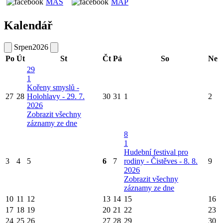
MAS
MAP
Kalendář
Srpen
2026
Po
Út
St
Čt
Pá
So
Ne
29
1
Kořeny smyslů -
27
28
Holohlavy - 29. 7.
30
31
1
2
2026
Zobrazit všechny
záznamy ze dne
8
1
Hudební festival pro
3
4
5
6
7
rodiny - Čistěves - 8. 8.
9
2026
Zobrazit všechny
záznamy ze dne
10
11
12
13
14
15
16
17
18
19
20
21
22
23
24
25
26
27
28
29
30