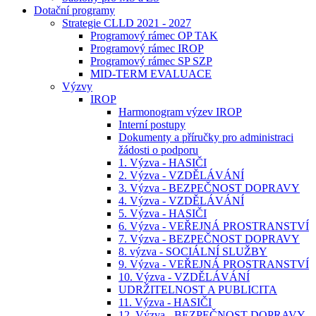
Dotační programy
Strategie CLLD 2021 - 2027
Programový rámec OP TAK
Programový rámec IROP
Programový rámec SP SZP
MID-TERM EVALUACE
Výzvy
IROP
Harmonogram výzev IROP
Interní postupy
Dokumenty a příručky pro administraci
žádosti o podporu
1. Výzva - HASIČI
2. Výzva - VZDĚLÁVÁNÍ
3. Výzva - BEZPEČNOST DOPRAVY
4. Výzva - VZDĚLÁVÁNÍ
5. Výzva - HASIČI
6. Výzva - VEŘEJNÁ PROSTRANSTVÍ
7. Výzva - BEZPEČNOST DOPRAVY
8. výzva - SOCIÁLNÍ SLUŽBY
9. Výzva - VEŘEJNÁ PROSTRANSTVÍ
10. Výzva - VZDĚLÁVÁNÍ
UDRŽITELNOST A PUBLICITA
11. Výzva - HASIČI
12. Výzva - BEZPEČNOST DOPRAVY