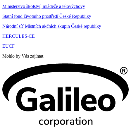
Ministerstvo školství, mládeže a tělovýchovy
Statní fond životního prostředí České Republiky
Národní síť Místních akčních skupin České republiky
HERCULES-CE
EUCF
Mohlo by Vás zajímat