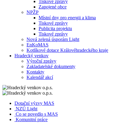
Tiskové zprávy
Zapojené obce
NPŽP
Místní dny pro energii a klima
Tiskové zprávy
Publicita projektu
Tiskové zprávy
Nová zelená úsporám Light
EnKoMAS
Kotlíkové dotace Královéhradeckého kraje
Hradecký venkov
Výroční zprávy
Zakladatelské dokumenty
Kontakty
Kalendář akcí
Dotační výzvy MAS
NZÚ Light
Co se povedlo s MAS
Komunitní práce