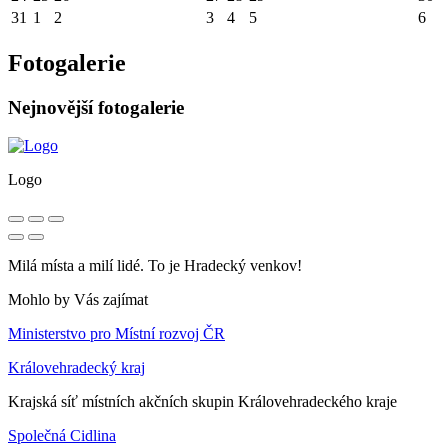
31
1
2
3
4
5
6
Fotogalerie
Nejnovější fotogalerie
Logo
Milá místa a milí lidé. To je Hradecký venkov!
Mohlo by Vás zajímat
Ministerstvo pro Místní rozvoj ČR
Královehradecký kraj
Krajská síť místních akčních skupin Královehradeckého kraje
Společná Cidlina