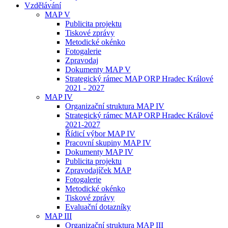
Vzdělávání
MAP V
Publicita projektu
Tiskové zprávy
Metodické okénko
Fotogalerie
Zpravodaj
Dokumenty MAP V
Strategický rámec MAP ORP Hradec Králové
2021 - 2027
MAP IV
Organizační struktura MAP IV
Strategický rámec MAP ORP Hradec Králové
2021-2027
Řídicí výbor MAP IV
Pracovní skupiny MAP IV
Dokumenty MAP IV
Publicita projektu
Zpravodajíček MAP
Fotogalerie
Metodické okénko
Tiskové zprávy
Evaluační dotazníky
MAP III
Organizační struktura MAP III