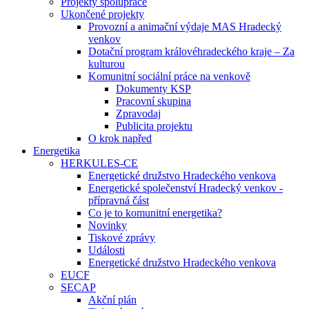
Projekty spolupráce
Ukončené projekty
Provozní a animační výdaje MAS Hradecký
venkov
Dotační program královéhradeckého kraje – Za
kulturou
Komunitní sociální práce na venkově
Dokumenty KSP
Pracovní skupina
Zpravodaj
Publicita projektu
O krok napřed
Energetika
HERKULES-CE
Energetické družstvo Hradeckého venkova
Energetické společenství Hradecký venkov -
přípravná část
Co je to komunitní energetika?
Novinky
Tiskové zprávy
Události
Energetické družstvo Hradeckého venkova
EUCF
SECAP
Akční plán