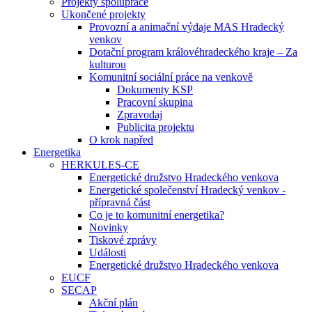
Projekty spolupráce
Ukončené projekty
Provozní a animační výdaje MAS Hradecký
venkov
Dotační program královéhradeckého kraje – Za
kulturou
Komunitní sociální práce na venkově
Dokumenty KSP
Pracovní skupina
Zpravodaj
Publicita projektu
O krok napřed
Energetika
HERKULES-CE
Energetické družstvo Hradeckého venkova
Energetické společenství Hradecký venkov -
přípravná část
Co je to komunitní energetika?
Novinky
Tiskové zprávy
Události
Energetické družstvo Hradeckého venkova
EUCF
SECAP
Akční plán