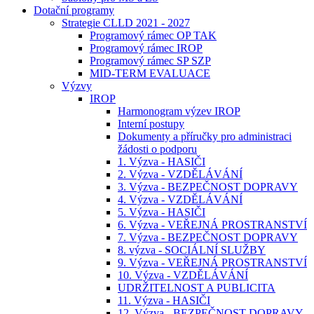
Dotační programy
Strategie CLLD 2021 - 2027
Programový rámec OP TAK
Programový rámec IROP
Programový rámec SP SZP
MID-TERM EVALUACE
Výzvy
IROP
Harmonogram výzev IROP
Interní postupy
Dokumenty a příručky pro administraci
žádosti o podporu
1. Výzva - HASIČI
2. Výzva - VZDĚLÁVÁNÍ
3. Výzva - BEZPEČNOST DOPRAVY
4. Výzva - VZDĚLÁVÁNÍ
5. Výzva - HASIČI
6. Výzva - VEŘEJNÁ PROSTRANSTVÍ
7. Výzva - BEZPEČNOST DOPRAVY
8. výzva - SOCIÁLNÍ SLUŽBY
9. Výzva - VEŘEJNÁ PROSTRANSTVÍ
10. Výzva - VZDĚLÁVÁNÍ
UDRŽITELNOST A PUBLICITA
11. Výzva - HASIČI
12. Výzva - BEZPEČNOST DOPRAVY