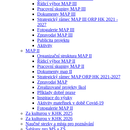
Řídicí výbor MAP III
Pracovní skupiny MAP III
Dokumenty MAP III
Strategický rámec MAP III ORP HK 2021 -
2027
Fotogalerie MAP III
Zpravodaj MAP III
Publicita projektu
Aktivity
MAP II
Organizační struktura MAP II
Řídicí výbor MAP II
Pracovní skupiny MAP II
Dokumenty map II
Strategický rámec MAP ORP HK 2021-2027
Zpravodaj MAP
Zrealizované projekty škol
Příklady dobré praxe
Inspirace do výuky
Aktivity mateřinek v době Covid-19
Fotogalerie MAP II
Za kulturou v KHK 2025
Za kulturou v KHK 2026
Naučné stezky a místa pro poznávání
Šablony pro MŠ a ZŠ