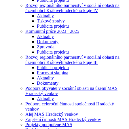
Publicita projektu
Rozvoj regionálního partnerství v sociální oblasti na
území obcí Královéhradeckého kraje IV
Aktuality
Tiskové zprávy
Publicita projektu
Komunitní práce 2023 - 2025
Aktuality
Dokumenty
Zpravodaj
Publicita projektu
Rozvoj regionálního partnerství v sociální oblasti na
území obcí Královéhradeckého kraje III
Publicita projektu
Pracovní skupina
Aktuality
Dokumenty
Podpora obyvatel v sociální oblasti na území MAS
Hradecký venkov
Aktuality
Podpora celoroční činnosti společnosti Hradecký
venkov
Alej MAS Hradecký venkov
Zajištění činnosti MAS Hradecký venkov
Projekty podpořené MAS