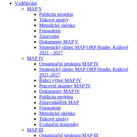
Vzdělávání
MAP V
Publicita projektu
Tiskové zprávy
Metodické okénko
Fotogalerie
Zpravodaj
Dokumenty MAP V
Strategický rámec MAP ORP Hradec Králové
2021 - 2027
MAP IV
Organizační struktura MAP IV
Strategický rámec MAP ORP Hradec Králové
2021-2027
Řídicí výbor MAP IV
Pracovní skupiny MAP IV
Dokumenty MAP IV
Publicita projektu
Zpravodajíček MAP
Fotogalerie
Metodické okénko
Tiskové zprávy
Evaluační dotazníky
MAP III
Organizační struktura MAP III