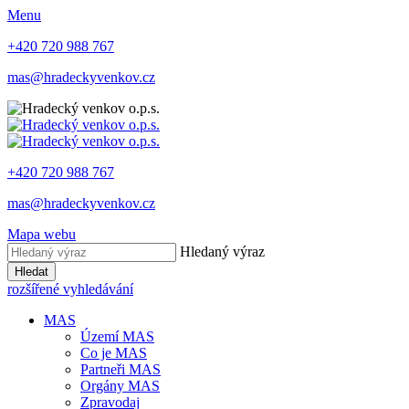
Menu
+420 720 988 767
mas@hradeckyvenkov.cz
+420 720 988 767
mas@hradeckyvenkov.cz
Mapa webu
Hledaný výraz
Hledat
rozšířené vyhledávání
MAS
Území MAS
Co je MAS
Partneři MAS
Orgány MAS
Zpravodaj