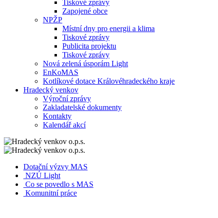
Tiskové zprávy
Zapojené obce
NPŽP
Místní dny pro energii a klima
Tiskové zprávy
Publicita projektu
Tiskové zprávy
Nová zelená úsporám Light
EnKoMAS
Kotlíkové dotace Královéhradeckého kraje
Hradecký venkov
Výroční zprávy
Zakladatelské dokumenty
Kontakty
Kalendář akcí
Dotační výzvy MAS
NZÚ Light
Co se povedlo s MAS
Komunitní práce