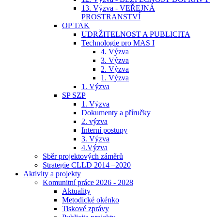
13. Výzva - VEŘEJNÁ
PROSTRANSTVÍ
OP TAK
UDRŽITELNOST A PUBLICITA
Technologie pro MAS I
4. Výzva
3. Výzva
2. Výzva
1. Výzva
1. Výzva
SP SZP
1. Výzva
Dokumenty a příručky
2. výzva
Interní postupy
3. Výzva
4.Výzva
Sběr projektových záměrů
Strategie CLLD 2014 –2020
Aktivity a projekty
Komunitní práce 2026 - 2028
Aktuality
Metodické okénko
Tiskové zprávy