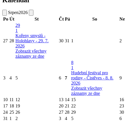
Kalendář
Srpen
2026
Po
Út
St
Čt
Pá
So
Ne
29
1
Kořeny smyslů -
27
28
Holohlavy - 29. 7.
30
31
1
2
2026
Zobrazit všechny
záznamy ze dne
8
1
Hudební festival pro
3
4
5
6
7
rodiny - Čistěves - 8. 8.
9
2026
Zobrazit všechny
záznamy ze dne
10
11
12
13
14
15
16
17
18
19
20
21
22
23
24
25
26
27
28
29
30
31
1
2
3
4
5
6