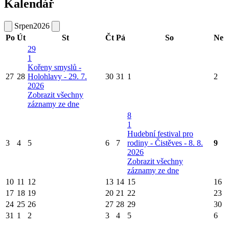
Kalendář
Srpen
2026
Po
Út
St
Čt
Pá
So
Ne
29
1
Kořeny smyslů -
27
28
Holohlavy - 29. 7.
30
31
1
2
2026
Zobrazit všechny
záznamy ze dne
8
1
Hudební festival pro
3
4
5
6
7
rodiny - Čistěves - 8. 8.
9
2026
Zobrazit všechny
záznamy ze dne
10
11
12
13
14
15
16
17
18
19
20
21
22
23
24
25
26
27
28
29
30
31
1
2
3
4
5
6