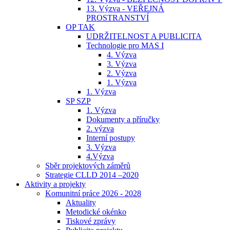
13. Výzva - VEŘEJNÁ
PROSTRANSTVÍ
OP TAK
UDRŽITELNOST A PUBLICITA
Technologie pro MAS I
4. Výzva
3. Výzva
2. Výzva
1. Výzva
1. Výzva
SP SZP
1. Výzva
Dokumenty a příručky
2. výzva
Interní postupy
3. Výzva
4.Výzva
Sběr projektových záměrů
Strategie CLLD 2014 –2020
Aktivity a projekty
Komunitní práce 2026 - 2028
Aktuality
Metodické okénko
Tiskové zprávy