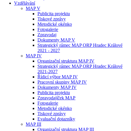
Vzdělávání
MAP V
Publicita projektu
Tiskové zprávy
Metodické okénko
Fotogalerie
Zpravodaj
Dokumenty MAP V
Strategický rámec MAP ORP Hradec Králové
2021 - 2027
MAP IV
Organizační struktura MAP IV
Strategický rámec MAP ORP Hradec Králové
2021-2027
Řídicí výbor MAP IV
Pracovní skupiny MAP IV
Dokumenty MAP IV
Publicita projektu
Zpravodajíček MAP
Fotogalerie
Metodické okénko
Tiskové zprávy
Evaluační dotazníky
MAP III
Organizační struktura MAP III