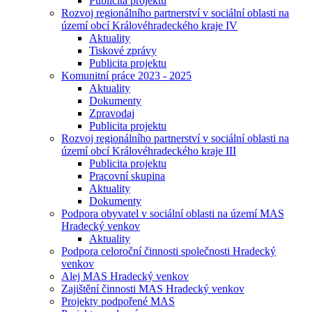
Publicita projektu
Rozvoj regionálního partnerství v sociální oblasti na
území obcí Královéhradeckého kraje IV
Aktuality
Tiskové zprávy
Publicita projektu
Komunitní práce 2023 - 2025
Aktuality
Dokumenty
Zpravodaj
Publicita projektu
Rozvoj regionálního partnerství v sociální oblasti na
území obcí Královéhradeckého kraje III
Publicita projektu
Pracovní skupina
Aktuality
Dokumenty
Podpora obyvatel v sociální oblasti na území MAS
Hradecký venkov
Aktuality
Podpora celoroční činnosti společnosti Hradecký
venkov
Alej MAS Hradecký venkov
Zajištění činnosti MAS Hradecký venkov
Projekty podpořené MAS