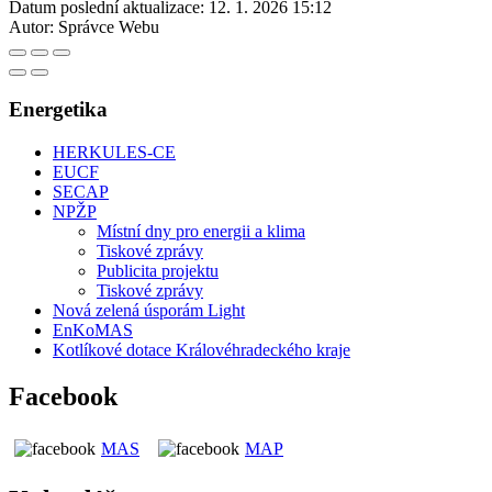
Datum poslední aktualizace:
12. 1. 2026 15:12
Autor:
Správce Webu
Energetika
HERKULES-CE
EUCF
SECAP
NPŽP
Místní dny pro energii a klima
Tiskové zprávy
Publicita projektu
Tiskové zprávy
Nová zelená úsporám Light
EnKoMAS
Kotlíkové dotace Královéhradeckého kraje
Facebook
MAS
MAP