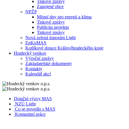
Tiskové zprávy
Zapojené obce
NPŽP
Místní dny pro energii a klima
Tiskové zprávy
Publicita projektu
Tiskové zprávy
Nová zelená úsporám Light
EnKoMAS
Kotlíkové dotace Královéhradeckého kraje
Hradecký venkov
Výroční zprávy
Zakladatelské dokumenty
Kontakty
Kalendář akcí
Dotační výzvy MAS
NZÚ Light
Co se povedlo s MAS
Komunitní práce