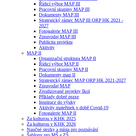
Řídicí výbor MAP III
Pracovní skupiny MAP III
Dokumenty MAP III
Strategický rámec MAP III ORP HK 2021 -
2027
Fotogalerie MAP III
Zpravodaj MAP III
Publicita projektu
Aktivity
MAP II
Organizační struktura MAP II
Řídicí výbor MAP II
Pracovní skupiny MAP II
Dokumenty map II
Strategický rámec MAP ORP HK 2021-2027
Zpravodaj MAP
Zrealizované projekty škol
Příklady dobré praxe
Inspirace do výuky
Aktivity mateřinek v době Covid-19
Fotogalerie MAP II
Za kulturou v KHK 2025
Za kulturou v KHK 2026
Naučné stezky a místa pro poznávání
Šablony pro MŠ a ZŠ