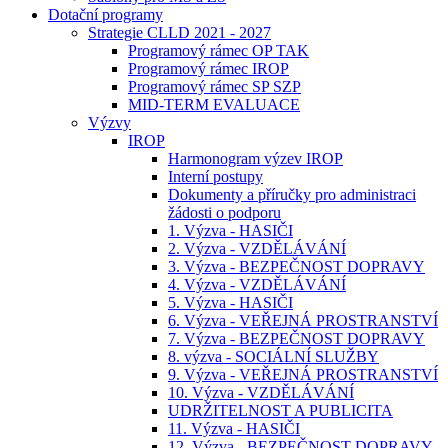
Dotační programy
Strategie CLLD 2021 - 2027
Programový rámec OP TAK
Programový rámec IROP
Programový rámec SP SZP
MID-TERM EVALUACE
Výzvy
IROP
Harmonogram výzev IROP
Interní postupy
Dokumenty a příručky pro administraci
žádosti o podporu
1. Výzva - HASIČI
2. Výzva - VZDĚLÁVÁNÍ
3. Výzva - BEZPEČNOST DOPRAVY
4. Výzva - VZDĚLÁVÁNÍ
5. Výzva - HASIČI
6. Výzva - VEŘEJNÁ PROSTRANSTVÍ
7. Výzva - BEZPEČNOST DOPRAVY
8. výzva - SOCIÁLNÍ SLUŽBY
9. Výzva - VEŘEJNÁ PROSTRANSTVÍ
10. Výzva - VZDĚLÁVÁNÍ
UDRŽITELNOST A PUBLICITA
11. Výzva - HASIČI
12. Výzva - BEZPEČNOST DOPRAVY