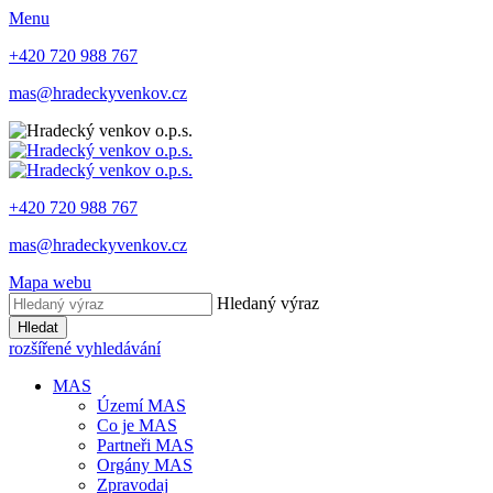
Menu
+420 720 988 767
mas@hradeckyvenkov.cz
+420 720 988 767
mas@hradeckyvenkov.cz
Mapa webu
Hledaný výraz
Hledat
rozšířené vyhledávání
MAS
Území MAS
Co je MAS
Partneři MAS
Orgány MAS
Zpravodaj