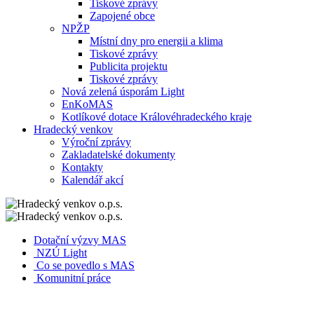
Tiskové zprávy
Zapojené obce
NPŽP
Místní dny pro energii a klima
Tiskové zprávy
Publicita projektu
Tiskové zprávy
Nová zelená úsporám Light
EnKoMAS
Kotlíkové dotace Královéhradeckého kraje
Hradecký venkov
Výroční zprávy
Zakladatelské dokumenty
Kontakty
Kalendář akcí
Dotační výzvy MAS
NZÚ Light
Co se povedlo s MAS
Komunitní práce