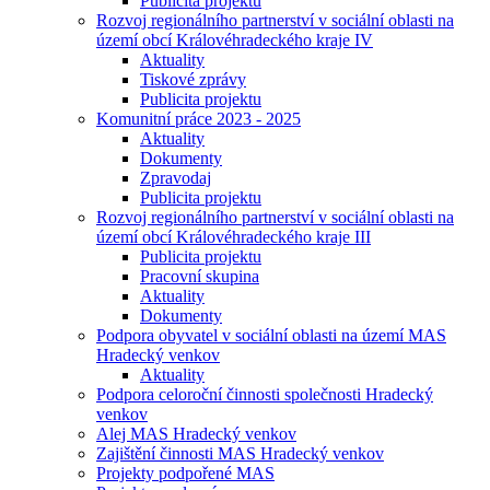
Publicita projektu
Rozvoj regionálního partnerství v sociální oblasti na
území obcí Královéhradeckého kraje IV
Aktuality
Tiskové zprávy
Publicita projektu
Komunitní práce 2023 - 2025
Aktuality
Dokumenty
Zpravodaj
Publicita projektu
Rozvoj regionálního partnerství v sociální oblasti na
území obcí Královéhradeckého kraje III
Publicita projektu
Pracovní skupina
Aktuality
Dokumenty
Podpora obyvatel v sociální oblasti na území MAS
Hradecký venkov
Aktuality
Podpora celoroční činnosti společnosti Hradecký
venkov
Alej MAS Hradecký venkov
Zajištění činnosti MAS Hradecký venkov
Projekty podpořené MAS