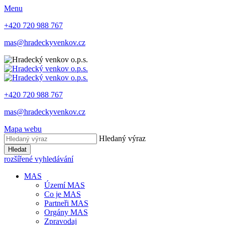
Menu
+420 720 988 767
mas@hradeckyvenkov.cz
+420 720 988 767
mas@hradeckyvenkov.cz
Mapa webu
Hledaný výraz
Hledat
rozšířené vyhledávání
MAS
Území MAS
Co je MAS
Partneři MAS
Orgány MAS
Zpravodaj