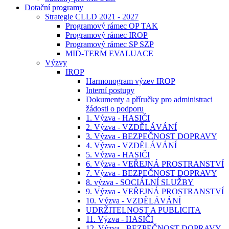
Dotační programy
Strategie CLLD 2021 - 2027
Programový rámec OP TAK
Programový rámec IROP
Programový rámec SP SZP
MID-TERM EVALUACE
Výzvy
IROP
Harmonogram výzev IROP
Interní postupy
Dokumenty a příručky pro administraci
žádosti o podporu
1. Výzva - HASIČI
2. Výzva - VZDĚLÁVÁNÍ
3. Výzva - BEZPEČNOST DOPRAVY
4. Výzva - VZDĚLÁVÁNÍ
5. Výzva - HASIČI
6. Výzva - VEŘEJNÁ PROSTRANSTVÍ
7. Výzva - BEZPEČNOST DOPRAVY
8. výzva - SOCIÁLNÍ SLUŽBY
9. Výzva - VEŘEJNÁ PROSTRANSTVÍ
10. Výzva - VZDĚLÁVÁNÍ
UDRŽITELNOST A PUBLICITA
11. Výzva - HASIČI
12. Výzva - BEZPEČNOST DOPRAVY