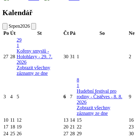
Kalendář
Srpen
2026
Po
Út
St
Čt
Pá
So
Ne
29
1
Kořeny smyslů -
27
28
Holohlavy - 29. 7.
30
31
1
2
2026
Zobrazit všechny
záznamy ze dne
8
1
Hudební festival pro
3
4
5
6
7
rodiny - Čistěves - 8. 8.
9
2026
Zobrazit všechny
záznamy ze dne
10
11
12
13
14
15
16
17
18
19
20
21
22
23
24
25
26
27
28
29
30