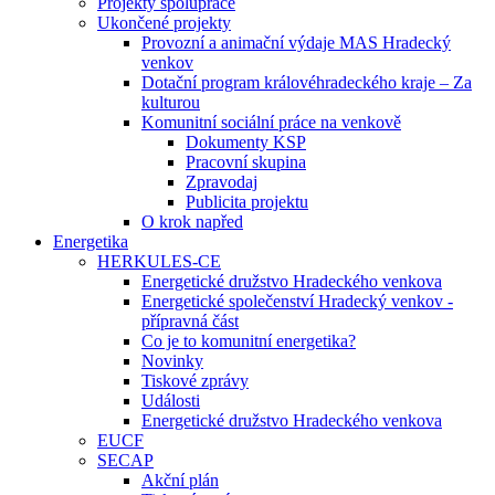
Projekty spolupráce
Ukončené projekty
Provozní a animační výdaje MAS Hradecký
venkov
Dotační program královéhradeckého kraje – Za
kulturou
Komunitní sociální práce na venkově
Dokumenty KSP
Pracovní skupina
Zpravodaj
Publicita projektu
O krok napřed
Energetika
HERKULES-CE
Energetické družstvo Hradeckého venkova
Energetické společenství Hradecký venkov -
přípravná část
Co je to komunitní energetika?
Novinky
Tiskové zprávy
Události
Energetické družstvo Hradeckého venkova
EUCF
SECAP
Akční plán