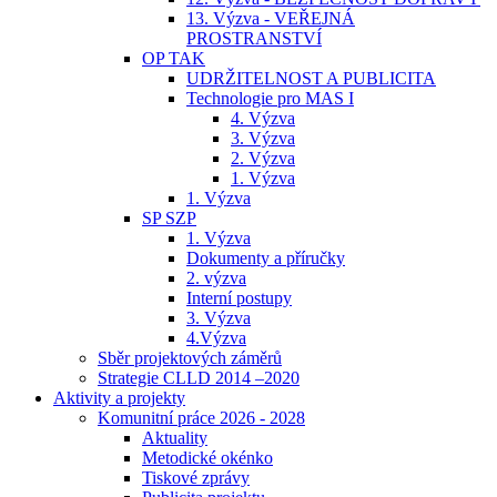
13. Výzva - VEŘEJNÁ
PROSTRANSTVÍ
OP TAK
UDRŽITELNOST A PUBLICITA
Technologie pro MAS I
4. Výzva
3. Výzva
2. Výzva
1. Výzva
1. Výzva
SP SZP
1. Výzva
Dokumenty a příručky
2. výzva
Interní postupy
3. Výzva
4.Výzva
Sběr projektových záměrů
Strategie CLLD 2014 –2020
Aktivity a projekty
Komunitní práce 2026 - 2028
Aktuality
Metodické okénko
Tiskové zprávy