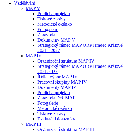
Vzdělávání
MAP V
Publicita projektu
Tiskové zprávy
Metodické okénko
Fotogalerie
Zpravodaj
Dokumenty MAP V
Strategický rámec MAP ORP Hradec Králové
2021 - 2027
MAP IV
Organizační struktura MAP IV
Strategický rámec MAP ORP Hradec Králové
2021-2027
Řídicí výbor MAP IV
Pracovní skupiny MAP IV
Dokumenty MAP IV
Publicita projektu
Zpravodajíček MAP
Fotogalerie
Metodické okénko
Tiskové zprávy
Evaluační dotazníky
MAP III
Organizační struktura MAP III