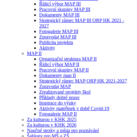
Řídicí výbor MAP III
Pracovní skupiny MAP III
Dokumenty MAP III
Strategický rámec MAP III ORP HK 2021 -
2027
Fotogalerie MAP III
Zpravodaj MAP III
Publicita projektu
Aktivity
MAP II
Organizační struktura MAP II
Řídicí výbor MAP II
Pracovní skupiny MAP II
Dokumenty map II
Strategický rámec MAP ORP HK 2021-2027
Zpravodaj MAP
Zrealizované projekty škol
Příklady dobré praxe
Inspirace do výuky
Aktivity mateřinek v době Covid-19
Fotogalerie MAP II
Za kulturou v KHK 2025
Za kulturou v KHK 2026
Naučné stezky a místa pro poznávání
Šablony pro MŠ a ZŠ