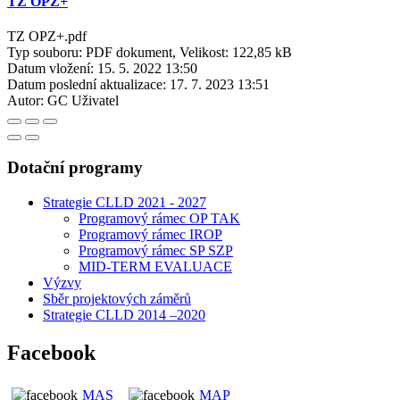
TZ OPZ+
TZ OPZ+.pdf
Typ souboru: PDF dokument, Velikost: 122,85 kB
Datum vložení:
15. 5. 2022 13:50
Datum poslední aktualizace:
17. 7. 2023 13:51
Autor:
GC Uživatel
Dotační programy
Strategie CLLD 2021 - 2027
Programový rámec OP TAK
Programový rámec IROP
Programový rámec SP SZP
MID-TERM EVALUACE
Výzvy
Sběr projektových záměrů
Strategie CLLD 2014 –2020
Facebook
MAS
MAP