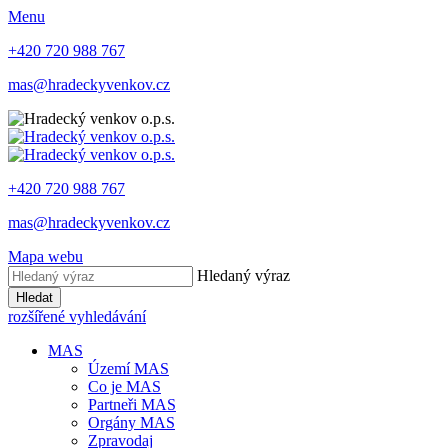
Menu
+420 720 988 767
mas@hradeckyvenkov.cz
+420 720 988 767
mas@hradeckyvenkov.cz
Mapa webu
Hledaný výraz
Hledat
rozšířené vyhledávání
MAS
Území MAS
Co je MAS
Partneři MAS
Orgány MAS
Zpravodaj