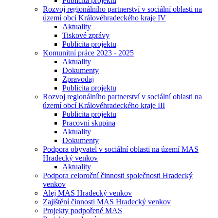
Publicita projektu
Rozvoj regionálního partnerství v sociální oblasti na
území obcí Královéhradeckého kraje IV
Aktuality
Tiskové zprávy
Publicita projektu
Komunitní práce 2023 - 2025
Aktuality
Dokumenty
Zpravodaj
Publicita projektu
Rozvoj regionálního partnerství v sociální oblasti na
území obcí Královéhradeckého kraje III
Publicita projektu
Pracovní skupina
Aktuality
Dokumenty
Podpora obyvatel v sociální oblasti na území MAS
Hradecký venkov
Aktuality
Podpora celoroční činnosti společnosti Hradecký
venkov
Alej MAS Hradecký venkov
Zajištění činnosti MAS Hradecký venkov
Projekty podpořené MAS