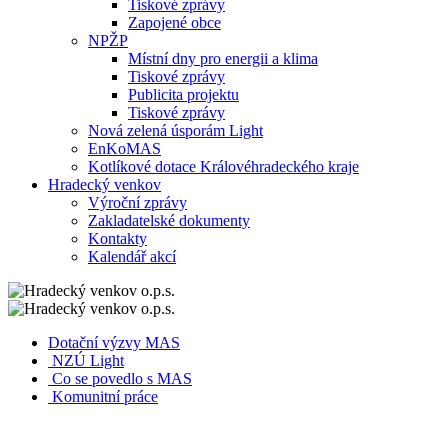
Tiskové zprávy
Zapojené obce
NPŽP
Místní dny pro energii a klima
Tiskové zprávy
Publicita projektu
Tiskové zprávy
Nová zelená úsporám Light
EnKoMAS
Kotlíkové dotace Královéhradeckého kraje
Hradecký venkov
Výroční zprávy
Zakladatelské dokumenty
Kontakty
Kalendář akcí
Dotační výzvy MAS
NZÚ Light
Co se povedlo s MAS
Komunitní práce