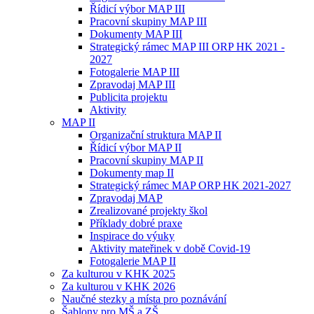
Řídicí výbor MAP III
Pracovní skupiny MAP III
Dokumenty MAP III
Strategický rámec MAP III ORP HK 2021 -
2027
Fotogalerie MAP III
Zpravodaj MAP III
Publicita projektu
Aktivity
MAP II
Organizační struktura MAP II
Řídicí výbor MAP II
Pracovní skupiny MAP II
Dokumenty map II
Strategický rámec MAP ORP HK 2021-2027
Zpravodaj MAP
Zrealizované projekty škol
Příklady dobré praxe
Inspirace do výuky
Aktivity mateřinek v době Covid-19
Fotogalerie MAP II
Za kulturou v KHK 2025
Za kulturou v KHK 2026
Naučné stezky a místa pro poznávání
Šablony pro MŠ a ZŠ