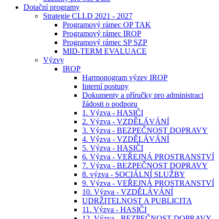
Dotační programy
Strategie CLLD 2021 - 2027
Programový rámec OP TAK
Programový rámec IROP
Programový rámec SP SZP
MID-TERM EVALUACE
Výzvy
IROP
Harmonogram výzev IROP
Interní postupy
Dokumenty a příručky pro administraci
žádosti o podporu
1. Výzva - HASIČI
2. Výzva - VZDĚLÁVÁNÍ
3. Výzva - BEZPEČNOST DOPRAVY
4. Výzva - VZDĚLÁVÁNÍ
5. Výzva - HASIČI
6. Výzva - VEŘEJNÁ PROSTRANSTVÍ
7. Výzva - BEZPEČNOST DOPRAVY
8. výzva - SOCIÁLNÍ SLUŽBY
9. Výzva - VEŘEJNÁ PROSTRANSTVÍ
10. Výzva - VZDĚLÁVÁNÍ
UDRŽITELNOST A PUBLICITA
11. Výzva - HASIČI
12. Výzva - BEZPEČNOST DOPRAVY