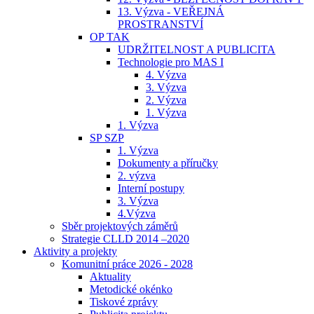
13. Výzva - VEŘEJNÁ
PROSTRANSTVÍ
OP TAK
UDRŽITELNOST A PUBLICITA
Technologie pro MAS I
4. Výzva
3. Výzva
2. Výzva
1. Výzva
1. Výzva
SP SZP
1. Výzva
Dokumenty a příručky
2. výzva
Interní postupy
3. Výzva
4.Výzva
Sběr projektových záměrů
Strategie CLLD 2014 –2020
Aktivity a projekty
Komunitní práce 2026 - 2028
Aktuality
Metodické okénko
Tiskové zprávy