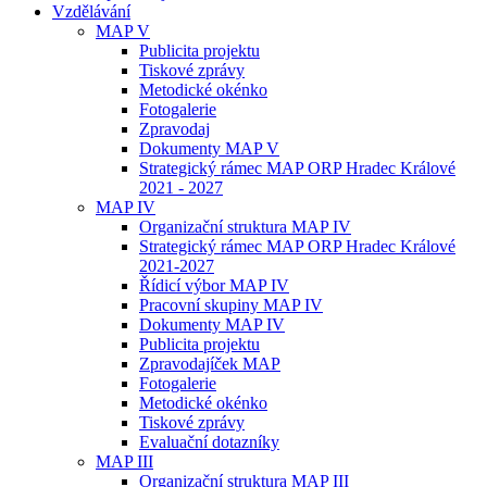
Vzdělávání
MAP V
Publicita projektu
Tiskové zprávy
Metodické okénko
Fotogalerie
Zpravodaj
Dokumenty MAP V
Strategický rámec MAP ORP Hradec Králové
2021 - 2027
MAP IV
Organizační struktura MAP IV
Strategický rámec MAP ORP Hradec Králové
2021-2027
Řídicí výbor MAP IV
Pracovní skupiny MAP IV
Dokumenty MAP IV
Publicita projektu
Zpravodajíček MAP
Fotogalerie
Metodické okénko
Tiskové zprávy
Evaluační dotazníky
MAP III
Organizační struktura MAP III