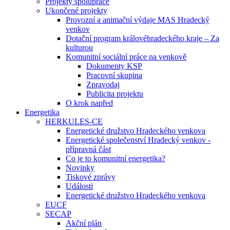
Projekty spolupráce
Ukončené projekty
Provozní a animační výdaje MAS Hradecký
venkov
Dotační program královéhradeckého kraje – Za
kulturou
Komunitní sociální práce na venkově
Dokumenty KSP
Pracovní skupina
Zpravodaj
Publicita projektu
O krok napřed
Energetika
HERKULES-CE
Energetické družstvo Hradeckého venkova
Energetické společenství Hradecký venkov -
přípravná část
Co je to komunitní energetika?
Novinky
Tiskové zprávy
Události
Energetické družstvo Hradeckého venkova
EUCF
SECAP
Akční plán