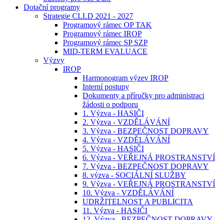
Dotační programy
Strategie CLLD 2021 - 2027
Programový rámec OP TAK
Programový rámec IROP
Programový rámec SP SZP
MID-TERM EVALUACE
Výzvy
IROP
Harmonogram výzev IROP
Interní postupy
Dokumenty a příručky pro administraci
žádosti o podporu
1. Výzva - HASIČI
2. Výzva - VZDĚLÁVÁNÍ
3. Výzva - BEZPEČNOST DOPRAVY
4. Výzva - VZDĚLÁVÁNÍ
5. Výzva - HASIČI
6. Výzva - VEŘEJNÁ PROSTRANSTVÍ
7. Výzva - BEZPEČNOST DOPRAVY
8. výzva - SOCIÁLNÍ SLUŽBY
9. Výzva - VEŘEJNÁ PROSTRANSTVÍ
10. Výzva - VZDĚLÁVÁNÍ
UDRŽITELNOST A PUBLICITA
11. Výzva - HASIČI
12. Výzva - BEZPEČNOST DOPRAVY