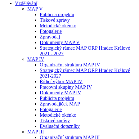
Vzdělávání
MAP V
Publicita projektu
Tiskové zprávy
Metodické okénko
Fotogalerie
Zpravodaj
Dokumenty MAP V
Strategický rámec MAP ORP Hradec Králové
2021 - 2027
MAP IV
Organizační struktura MAP IV
Strategický rámec MAP ORP Hradec Králové
2021-2027
Řídicí výbor MAP IV
Pracovní skupiny MAP IV
Dokumenty MAP IV
Publicita projektu
Zpravodajíček MAP
Fotogalerie
Metodické okénko
Tiskové zprávy
Evaluační dotazníky
MAP III
Organizační struktura MAP III