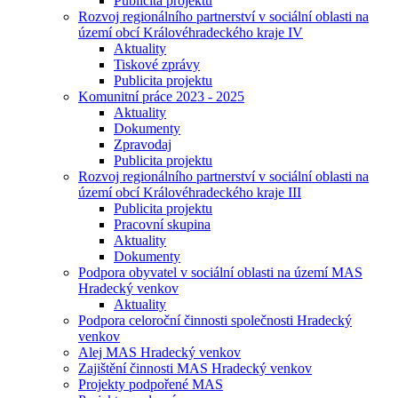
Publicita projektu
Rozvoj regionálního partnerství v sociální oblasti na
území obcí Královéhradeckého kraje IV
Aktuality
Tiskové zprávy
Publicita projektu
Komunitní práce 2023 - 2025
Aktuality
Dokumenty
Zpravodaj
Publicita projektu
Rozvoj regionálního partnerství v sociální oblasti na
území obcí Královéhradeckého kraje III
Publicita projektu
Pracovní skupina
Aktuality
Dokumenty
Podpora obyvatel v sociální oblasti na území MAS
Hradecký venkov
Aktuality
Podpora celoroční činnosti společnosti Hradecký
venkov
Alej MAS Hradecký venkov
Zajištění činnosti MAS Hradecký venkov
Projekty podpořené MAS