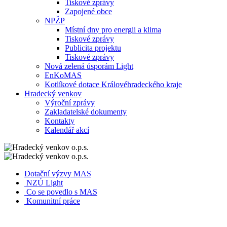
Tiskové zprávy
Zapojené obce
NPŽP
Místní dny pro energii a klima
Tiskové zprávy
Publicita projektu
Tiskové zprávy
Nová zelená úsporám Light
EnKoMAS
Kotlíkové dotace Královéhradeckého kraje
Hradecký venkov
Výroční zprávy
Zakladatelské dokumenty
Kontakty
Kalendář akcí
Dotační výzvy MAS
NZÚ Light
Co se povedlo s MAS
Komunitní práce