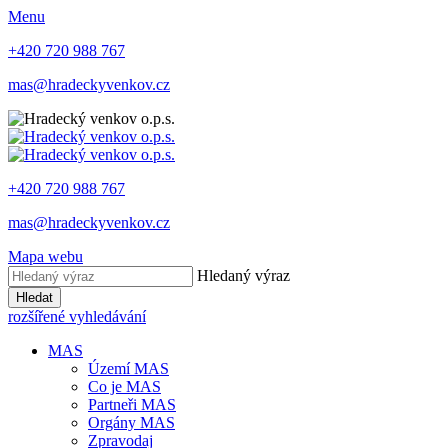
Menu
+420 720 988 767
mas@hradeckyvenkov.cz
+420 720 988 767
mas@hradeckyvenkov.cz
Mapa webu
Hledaný výraz
Hledat
rozšířené vyhledávání
MAS
Území MAS
Co je MAS
Partneři MAS
Orgány MAS
Zpravodaj