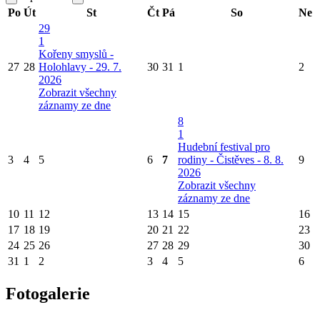
Po
Út
St
Čt
Pá
So
Ne
29
1
Kořeny smyslů -
27
28
Holohlavy - 29. 7.
30
31
1
2
2026
Zobrazit všechny
záznamy ze dne
8
1
Hudební festival pro
3
4
5
6
7
rodiny - Čistěves - 8. 8.
9
2026
Zobrazit všechny
záznamy ze dne
10
11
12
13
14
15
16
17
18
19
20
21
22
23
24
25
26
27
28
29
30
31
1
2
3
4
5
6
Fotogalerie