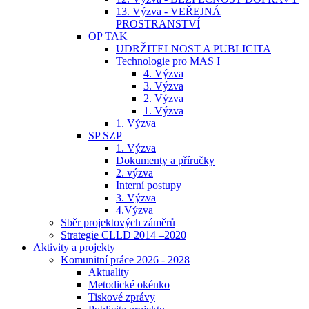
13. Výzva - VEŘEJNÁ
PROSTRANSTVÍ
OP TAK
UDRŽITELNOST A PUBLICITA
Technologie pro MAS I
4. Výzva
3. Výzva
2. Výzva
1. Výzva
1. Výzva
SP SZP
1. Výzva
Dokumenty a příručky
2. výzva
Interní postupy
3. Výzva
4.Výzva
Sběr projektových záměrů
Strategie CLLD 2014 –2020
Aktivity a projekty
Komunitní práce 2026 - 2028
Aktuality
Metodické okénko
Tiskové zprávy