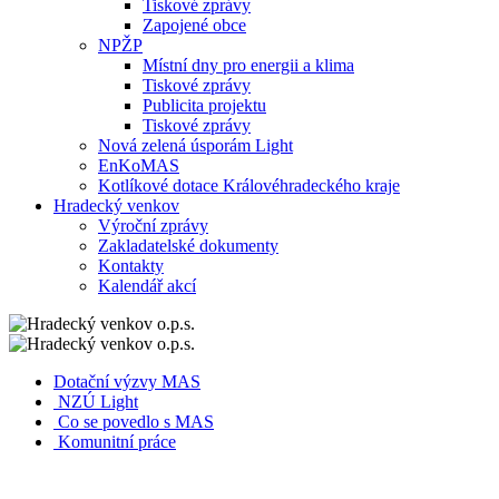
Tiskové zprávy
Zapojené obce
NPŽP
Místní dny pro energii a klima
Tiskové zprávy
Publicita projektu
Tiskové zprávy
Nová zelená úsporám Light
EnKoMAS
Kotlíkové dotace Královéhradeckého kraje
Hradecký venkov
Výroční zprávy
Zakladatelské dokumenty
Kontakty
Kalendář akcí
Dotační výzvy MAS
NZÚ Light
Co se povedlo s MAS
Komunitní práce