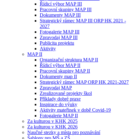
Řídicí výbor MAP III
Pracovní skupiny MAP III
Dokumenty MAP III
Strategický rámec MAP III ORP HK 2021 -
2027
Fotogalerie MAP III
Zpravodaj MAP III
Publicita projektu
Aktivity
MAP II
Organizační struktura MAP II
Řídicí výbor MAP II
Pracovní skupiny MAP II
Dokumenty map II
Strategický rámec MAP ORP HK 2021-2027
Zpravodaj MAP
Zrealizované projekty škol
Příklady dobré praxe
Inspirace do výuky
Aktivity mateřinek v době Covid-19
Fotogalerie MAP II
Za kulturou v KHK 2025
Za kulturou v KHK 2026
Naučné stezky a místa pro poznávání
Šablony pro MŠ a ZŠ