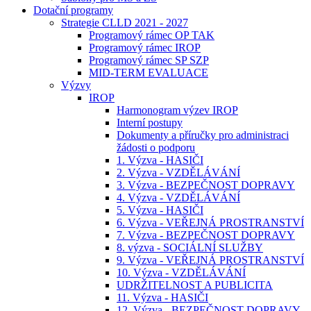
Dotační programy
Strategie CLLD 2021 - 2027
Programový rámec OP TAK
Programový rámec IROP
Programový rámec SP SZP
MID-TERM EVALUACE
Výzvy
IROP
Harmonogram výzev IROP
Interní postupy
Dokumenty a příručky pro administraci
žádosti o podporu
1. Výzva - HASIČI
2. Výzva - VZDĚLÁVÁNÍ
3. Výzva - BEZPEČNOST DOPRAVY
4. Výzva - VZDĚLÁVÁNÍ
5. Výzva - HASIČI
6. Výzva - VEŘEJNÁ PROSTRANSTVÍ
7. Výzva - BEZPEČNOST DOPRAVY
8. výzva - SOCIÁLNÍ SLUŽBY
9. Výzva - VEŘEJNÁ PROSTRANSTVÍ
10. Výzva - VZDĚLÁVÁNÍ
UDRŽITELNOST A PUBLICITA
11. Výzva - HASIČI
12. Výzva - BEZPEČNOST DOPRAVY