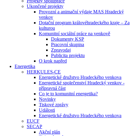
Projekty spolupráce
Ukončené projekty
Provozní a animační výdaje MAS Hradecký
venkov
Dotační program královéhradeckého kraje – Za
kulturou
Komunitní sociální práce na venkově
Dokumenty KSP
Pracovní skupina
Zpravodaj
Publicita projektu
O krok napřed
Energetika
HERKULES-CE
Energetické družstvo Hradeckého venkova
Energetické společenství Hradecký venkov -
přípravná část
Co je to komunitní energetika?
Novinky
Tiskové zprávy
Události
Energetické družstvo Hradeckého venkova
EUCF
SECAP
Akční plán