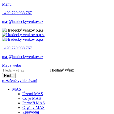
Menu
+420 720 988 767
mas@hradeckyvenkov.cz
+420 720 988 767
mas@hradeckyvenkov.cz
Mapa webu
Hledaný výraz
Hledat
rozšířené vyhledávání
MAS
Území MAS
Co je MAS
Partneři MAS
Orgány MAS
Zpravodaj