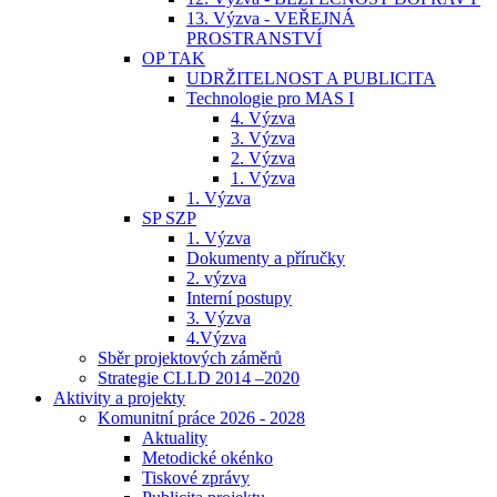
13. Výzva - VEŘEJNÁ
PROSTRANSTVÍ
OP TAK
UDRŽITELNOST A PUBLICITA
Technologie pro MAS I
4. Výzva
3. Výzva
2. Výzva
1. Výzva
1. Výzva
SP SZP
1. Výzva
Dokumenty a příručky
2. výzva
Interní postupy
3. Výzva
4.Výzva
Sběr projektových záměrů
Strategie CLLD 2014 –2020
Aktivity a projekty
Komunitní práce 2026 - 2028
Aktuality
Metodické okénko
Tiskové zprávy