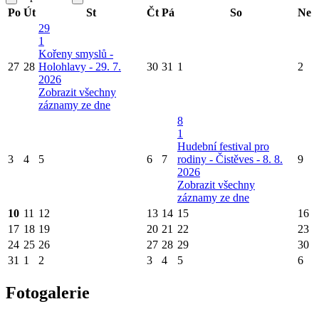
Po
Út
St
Čt
Pá
So
Ne
29
1
Kořeny smyslů -
27
28
Holohlavy - 29. 7.
30
31
1
2
2026
Zobrazit všechny
záznamy ze dne
8
1
Hudební festival pro
3
4
5
6
7
rodiny - Čistěves - 8. 8.
9
2026
Zobrazit všechny
záznamy ze dne
10
11
12
13
14
15
16
17
18
19
20
21
22
23
24
25
26
27
28
29
30
31
1
2
3
4
5
6
Fotogalerie