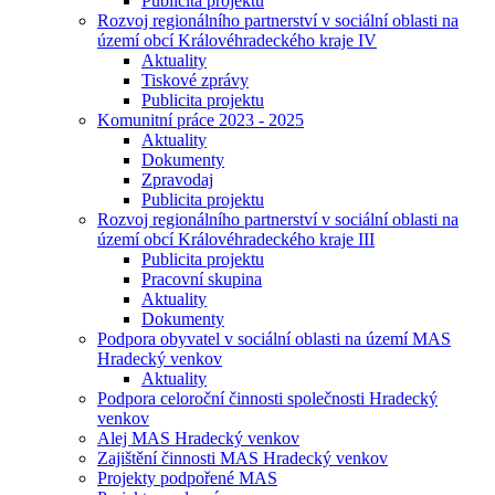
Publicita projektu
Rozvoj regionálního partnerství v sociální oblasti na
území obcí Královéhradeckého kraje IV
Aktuality
Tiskové zprávy
Publicita projektu
Komunitní práce 2023 - 2025
Aktuality
Dokumenty
Zpravodaj
Publicita projektu
Rozvoj regionálního partnerství v sociální oblasti na
území obcí Královéhradeckého kraje III
Publicita projektu
Pracovní skupina
Aktuality
Dokumenty
Podpora obyvatel v sociální oblasti na území MAS
Hradecký venkov
Aktuality
Podpora celoroční činnosti společnosti Hradecký
venkov
Alej MAS Hradecký venkov
Zajištění činnosti MAS Hradecký venkov
Projekty podpořené MAS