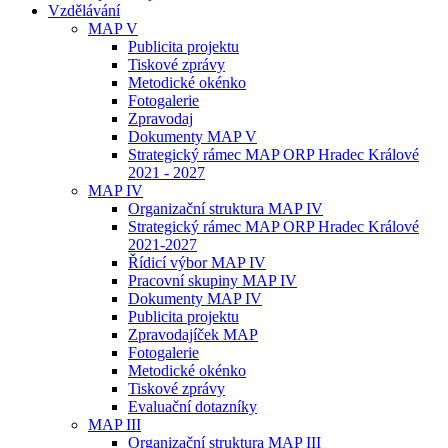
Vzdělávání
MAP V
Publicita projektu
Tiskové zprávy
Metodické okénko
Fotogalerie
Zpravodaj
Dokumenty MAP V
Strategický rámec MAP ORP Hradec Králové
2021 - 2027
MAP IV
Organizační struktura MAP IV
Strategický rámec MAP ORP Hradec Králové
2021-2027
Řídicí výbor MAP IV
Pracovní skupiny MAP IV
Dokumenty MAP IV
Publicita projektu
Zpravodajíček MAP
Fotogalerie
Metodické okénko
Tiskové zprávy
Evaluační dotazníky
MAP III
Organizační struktura MAP III