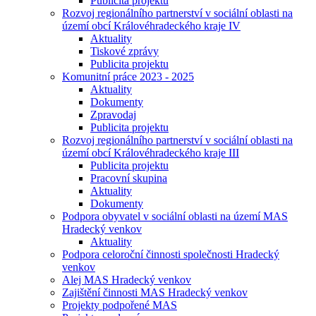
Publicita projektu
Rozvoj regionálního partnerství v sociální oblasti na
území obcí Královéhradeckého kraje IV
Aktuality
Tiskové zprávy
Publicita projektu
Komunitní práce 2023 - 2025
Aktuality
Dokumenty
Zpravodaj
Publicita projektu
Rozvoj regionálního partnerství v sociální oblasti na
území obcí Královéhradeckého kraje III
Publicita projektu
Pracovní skupina
Aktuality
Dokumenty
Podpora obyvatel v sociální oblasti na území MAS
Hradecký venkov
Aktuality
Podpora celoroční činnosti společnosti Hradecký
venkov
Alej MAS Hradecký venkov
Zajištění činnosti MAS Hradecký venkov
Projekty podpořené MAS