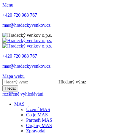
Menu
+420 720 988 767
mas@hradeckyvenkov.cz
+420 720 988 767
mas@hradeckyvenkov.cz
Mapa webu
Hledaný výraz
Hledat
rozšířené vyhledávání
MAS
Území MAS
Co je MAS
Partneři MAS
Orgány MAS
Zpravodaj