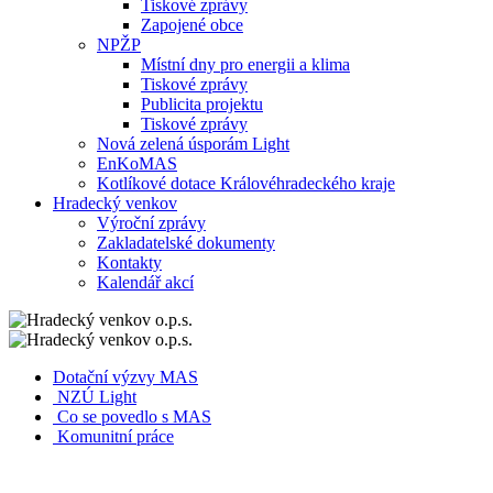
Tiskové zprávy
Zapojené obce
NPŽP
Místní dny pro energii a klima
Tiskové zprávy
Publicita projektu
Tiskové zprávy
Nová zelená úsporám Light
EnKoMAS
Kotlíkové dotace Královéhradeckého kraje
Hradecký venkov
Výroční zprávy
Zakladatelské dokumenty
Kontakty
Kalendář akcí
Dotační výzvy MAS
NZÚ Light
Co se povedlo s MAS
Komunitní práce