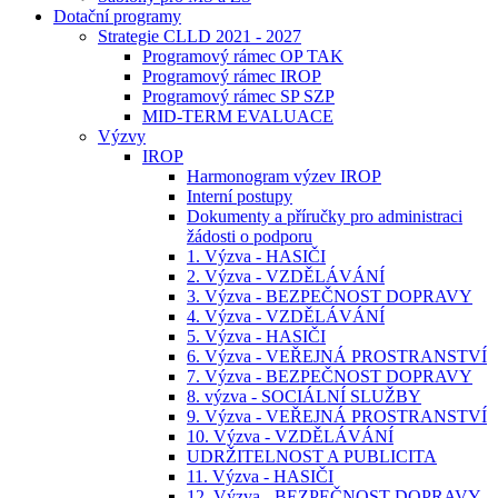
Dotační programy
Strategie CLLD 2021 - 2027
Programový rámec OP TAK
Programový rámec IROP
Programový rámec SP SZP
MID-TERM EVALUACE
Výzvy
IROP
Harmonogram výzev IROP
Interní postupy
Dokumenty a příručky pro administraci
žádosti o podporu
1. Výzva - HASIČI
2. Výzva - VZDĚLÁVÁNÍ
3. Výzva - BEZPEČNOST DOPRAVY
4. Výzva - VZDĚLÁVÁNÍ
5. Výzva - HASIČI
6. Výzva - VEŘEJNÁ PROSTRANSTVÍ
7. Výzva - BEZPEČNOST DOPRAVY
8. výzva - SOCIÁLNÍ SLUŽBY
9. Výzva - VEŘEJNÁ PROSTRANSTVÍ
10. Výzva - VZDĚLÁVÁNÍ
UDRŽITELNOST A PUBLICITA
11. Výzva - HASIČI
12. Výzva - BEZPEČNOST DOPRAVY