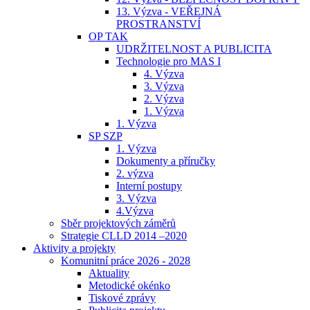
13. Výzva - VEŘEJNÁ
PROSTRANSTVÍ
OP TAK
UDRŽITELNOST A PUBLICITA
Technologie pro MAS I
4. Výzva
3. Výzva
2. Výzva
1. Výzva
1. Výzva
SP SZP
1. Výzva
Dokumenty a příručky
2. výzva
Interní postupy
3. Výzva
4.Výzva
Sběr projektových záměrů
Strategie CLLD 2014 –2020
Aktivity a projekty
Komunitní práce 2026 - 2028
Aktuality
Metodické okénko
Tiskové zprávy