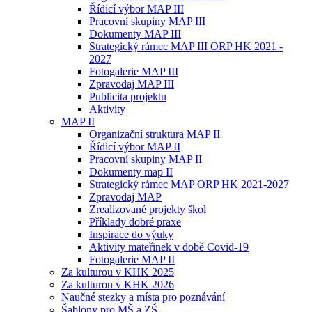
Řídicí výbor MAP III
Pracovní skupiny MAP III
Dokumenty MAP III
Strategický rámec MAP III ORP HK 2021 -
2027
Fotogalerie MAP III
Zpravodaj MAP III
Publicita projektu
Aktivity
MAP II
Organizační struktura MAP II
Řídicí výbor MAP II
Pracovní skupiny MAP II
Dokumenty map II
Strategický rámec MAP ORP HK 2021-2027
Zpravodaj MAP
Zrealizované projekty škol
Příklady dobré praxe
Inspirace do výuky
Aktivity mateřinek v době Covid-19
Fotogalerie MAP II
Za kulturou v KHK 2025
Za kulturou v KHK 2026
Naučné stezky a místa pro poznávání
Šablony pro MŠ a ZŠ