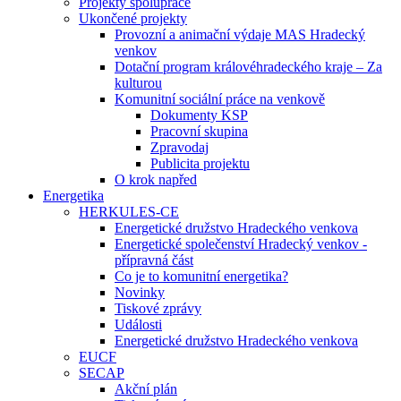
Projekty spolupráce
Ukončené projekty
Provozní a animační výdaje MAS Hradecký
venkov
Dotační program královéhradeckého kraje – Za
kulturou
Komunitní sociální práce na venkově
Dokumenty KSP
Pracovní skupina
Zpravodaj
Publicita projektu
O krok napřed
Energetika
HERKULES-CE
Energetické družstvo Hradeckého venkova
Energetické společenství Hradecký venkov -
přípravná část
Co je to komunitní energetika?
Novinky
Tiskové zprávy
Události
Energetické družstvo Hradeckého venkova
EUCF
SECAP
Akční plán