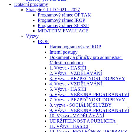
Dotační programy
Strategie CLLD 2021 - 2027
Programový rámec OP TAK
Programový rámec IROP
Programový rámec SP SZP
MID-TERM EVALUACE
Výzvy
IROP
Harmonogram výzev IROP
Interní postupy
Dokumenty a příručky pro administraci
žádosti o podporu
1. Výzva - HASIČI
2. Výzva - VZDĚLÁVÁNÍ
3. Výzva - BEZPEČNOST DOPRAVY
4. Výzva - VZDĚLÁVÁNÍ
5. Výzva - HASIČI
6. Výzva - VEŘEJNÁ PROSTRANSTVÍ
7. Výzva - BEZPEČNOST DOPRAVY
8. výzva - SOCIÁLNÍ SLUŽBY
9. Výzva - VEŘEJNÁ PROSTRANSTVÍ
10. Výzva - VZDĚLÁVÁNÍ
UDRŽITELNOST A PUBLICITA
11. Výzva - HASIČI
12. Výzva - BEZPEČNOST DOPRAVY