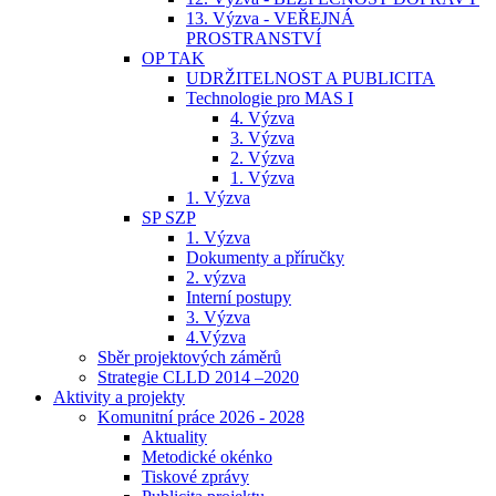
13. Výzva - VEŘEJNÁ
PROSTRANSTVÍ
OP TAK
UDRŽITELNOST A PUBLICITA
Technologie pro MAS I
4. Výzva
3. Výzva
2. Výzva
1. Výzva
1. Výzva
SP SZP
1. Výzva
Dokumenty a příručky
2. výzva
Interní postupy
3. Výzva
4.Výzva
Sběr projektových záměrů
Strategie CLLD 2014 –2020
Aktivity a projekty
Komunitní práce 2026 - 2028
Aktuality
Metodické okénko
Tiskové zprávy