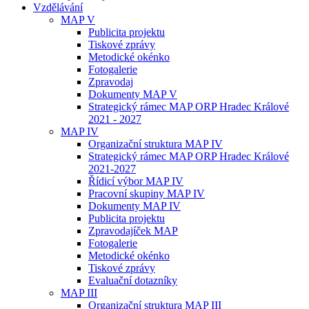
Vzdělávání
MAP V
Publicita projektu
Tiskové zprávy
Metodické okénko
Fotogalerie
Zpravodaj
Dokumenty MAP V
Strategický rámec MAP ORP Hradec Králové
2021 - 2027
MAP IV
Organizační struktura MAP IV
Strategický rámec MAP ORP Hradec Králové
2021-2027
Řídicí výbor MAP IV
Pracovní skupiny MAP IV
Dokumenty MAP IV
Publicita projektu
Zpravodajíček MAP
Fotogalerie
Metodické okénko
Tiskové zprávy
Evaluační dotazníky
MAP III
Organizační struktura MAP III