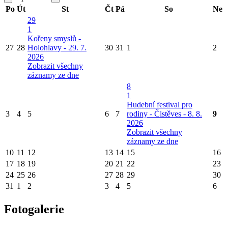
Po
Út
St
Čt
Pá
So
Ne
29
1
Kořeny smyslů -
27
28
Holohlavy - 29. 7.
30
31
1
2
2026
Zobrazit všechny
záznamy ze dne
8
1
Hudební festival pro
3
4
5
6
7
rodiny - Čistěves - 8. 8.
9
2026
Zobrazit všechny
záznamy ze dne
10
11
12
13
14
15
16
17
18
19
20
21
22
23
24
25
26
27
28
29
30
31
1
2
3
4
5
6
Fotogalerie