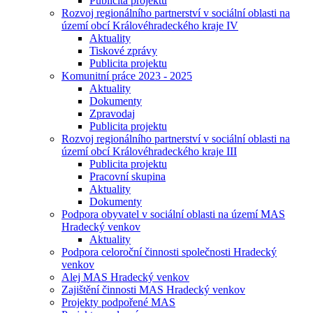
Publicita projektu
Rozvoj regionálního partnerství v sociální oblasti na
území obcí Královéhradeckého kraje IV
Aktuality
Tiskové zprávy
Publicita projektu
Komunitní práce 2023 - 2025
Aktuality
Dokumenty
Zpravodaj
Publicita projektu
Rozvoj regionálního partnerství v sociální oblasti na
území obcí Královéhradeckého kraje III
Publicita projektu
Pracovní skupina
Aktuality
Dokumenty
Podpora obyvatel v sociální oblasti na území MAS
Hradecký venkov
Aktuality
Podpora celoroční činnosti společnosti Hradecký
venkov
Alej MAS Hradecký venkov
Zajištění činnosti MAS Hradecký venkov
Projekty podpořené MAS