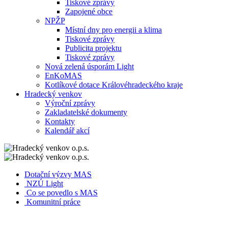
Tiskové zprávy
Zapojené obce
NPŽP
Místní dny pro energii a klima
Tiskové zprávy
Publicita projektu
Tiskové zprávy
Nová zelená úsporám Light
EnKoMAS
Kotlíkové dotace Královéhradeckého kraje
Hradecký venkov
Výroční zprávy
Zakladatelské dokumenty
Kontakty
Kalendář akcí
Dotační výzvy MAS
NZÚ Light
Co se povedlo s MAS
Komunitní práce