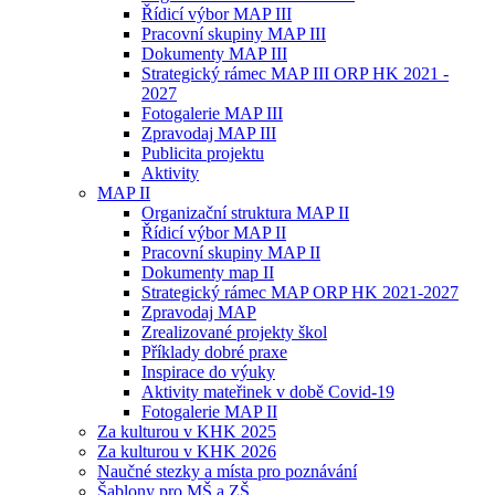
Řídicí výbor MAP III
Pracovní skupiny MAP III
Dokumenty MAP III
Strategický rámec MAP III ORP HK 2021 -
2027
Fotogalerie MAP III
Zpravodaj MAP III
Publicita projektu
Aktivity
MAP II
Organizační struktura MAP II
Řídicí výbor MAP II
Pracovní skupiny MAP II
Dokumenty map II
Strategický rámec MAP ORP HK 2021-2027
Zpravodaj MAP
Zrealizované projekty škol
Příklady dobré praxe
Inspirace do výuky
Aktivity mateřinek v době Covid-19
Fotogalerie MAP II
Za kulturou v KHK 2025
Za kulturou v KHK 2026
Naučné stezky a místa pro poznávání
Šablony pro MŠ a ZŠ