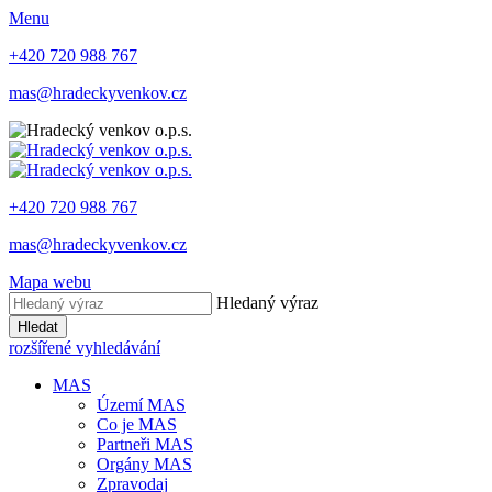
Menu
+420 720 988 767
mas@hradeckyvenkov.cz
+420 720 988 767
mas@hradeckyvenkov.cz
Mapa webu
Hledaný výraz
Hledat
rozšířené vyhledávání
MAS
Území MAS
Co je MAS
Partneři MAS
Orgány MAS
Zpravodaj