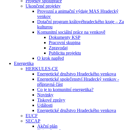
Projekty spolupráce
Ukončené projekty
Provozní a animační výdaje MAS Hradecký
venkov
Dotační program královéhradeckého kraje – Za
kulturou
Komunitní sociální práce na venkově
Dokumenty KSP
Pracovní skupina
Zpravodaj
Publicita projektu
O krok napřed
Energetika
HERKULES-CE
Energetické družstvo Hradeckého venkova
Energetické společenství Hradecký venkov -
přípravná část
Co je to komunitní energetika?
Novinky
Tiskové zprávy
Události
Energetické družstvo Hradeckého venkova
EUCF
SECAP
Akční plán