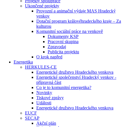
Projekty spolupráce
Ukončené projekty
Provozní a animační výdaje MAS Hradecký
venkov
Dotační program královéhradeckého kraje – Za
kulturou
Komunitní sociální práce na venkově
Dokumenty KSP
Pracovní skupina
Zpravodaj
Publicita projektu
O krok napřed
Energetika
HERKULES-CE
Energetické družstvo Hradeckého venkova
Energetické společenství Hradecký venkov -
přípravná část
Co je to komunitní energetika?
Novinky
Tiskové zprávy
Události
Energetické družstvo Hradeckého venkova
EUCF
SECAP
Akční plán