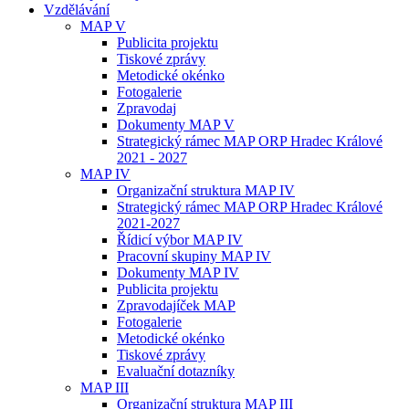
Vzdělávání
MAP V
Publicita projektu
Tiskové zprávy
Metodické okénko
Fotogalerie
Zpravodaj
Dokumenty MAP V
Strategický rámec MAP ORP Hradec Králové
2021 - 2027
MAP IV
Organizační struktura MAP IV
Strategický rámec MAP ORP Hradec Králové
2021-2027
Řídicí výbor MAP IV
Pracovní skupiny MAP IV
Dokumenty MAP IV
Publicita projektu
Zpravodajíček MAP
Fotogalerie
Metodické okénko
Tiskové zprávy
Evaluační dotazníky
MAP III
Organizační struktura MAP III