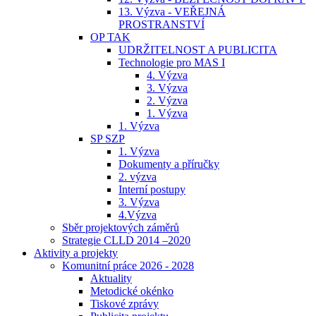
13. Výzva - VEŘEJNÁ
PROSTRANSTVÍ
OP TAK
UDRŽITELNOST A PUBLICITA
Technologie pro MAS I
4. Výzva
3. Výzva
2. Výzva
1. Výzva
1. Výzva
SP SZP
1. Výzva
Dokumenty a příručky
2. výzva
Interní postupy
3. Výzva
4.Výzva
Sběr projektových záměrů
Strategie CLLD 2014 –2020
Aktivity a projekty
Komunitní práce 2026 - 2028
Aktuality
Metodické okénko
Tiskové zprávy