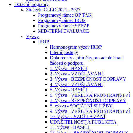
Dotační programy
Strategie CLLD 2021 - 2027
Programový rámec OP TAK
Programový rámec IROP
Programový rámec SP SZP
MID-TERM EVALUACE
Výzvy
IROP
Harmonogram výzev IROP
Interní postupy
Dokumenty a příručky pro administraci
žádosti o podporu
1. Výzva - HASIČI
2. Výzva - VZDĚLÁVÁNÍ
3. Výzva - BEZPEČNOST DOPRAVY
4. Výzva - VZDĚLÁVÁNÍ
5. Výzva - HASIČI
6. Výzva - VEŘEJNÁ PROSTRANSTVÍ
7. Výzva - BEZPEČNOST DOPRAVY
8. výzva - SOCIÁLNÍ SLUŽBY
9. Výzva - VEŘEJNÁ PROSTRANSTVÍ
10. Výzva - VZDĚLÁVÁNÍ
UDRŽITELNOST A PUBLICITA
11. Výzva - HASIČI
12. Výzva - BEZPEČNOST DOPRAVY