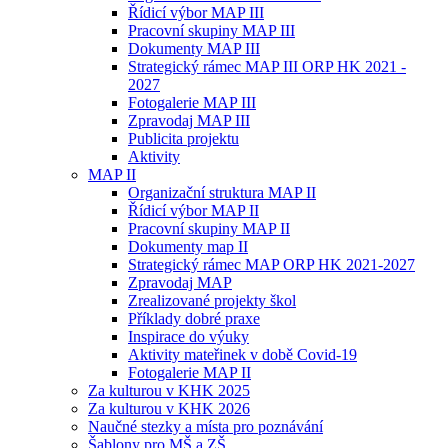
Řídicí výbor MAP III
Pracovní skupiny MAP III
Dokumenty MAP III
Strategický rámec MAP III ORP HK 2021 -
2027
Fotogalerie MAP III
Zpravodaj MAP III
Publicita projektu
Aktivity
MAP II
Organizační struktura MAP II
Řídicí výbor MAP II
Pracovní skupiny MAP II
Dokumenty map II
Strategický rámec MAP ORP HK 2021-2027
Zpravodaj MAP
Zrealizované projekty škol
Příklady dobré praxe
Inspirace do výuky
Aktivity mateřinek v době Covid-19
Fotogalerie MAP II
Za kulturou v KHK 2025
Za kulturou v KHK 2026
Naučné stezky a místa pro poznávání
Šablony pro MŠ a ZŠ