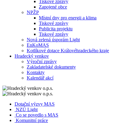
Tiskové zprávy
Zapojené obce
NPŽP
Místní dny pro energii a klima
Tiskové zprávy
Publicita projektu
Tiskové zprávy
Nová zelená úsporám Light
EnKoMAS
Kotlíkové dotace Královéhradeckého kraje
Hradecký venkov
Výroční zprávy
Zakladatelské dokumenty
Kontakty
Kalendář akcí
Dotační výzvy MAS
NZÚ Light
Co se povedlo s MAS
Komunitní práce