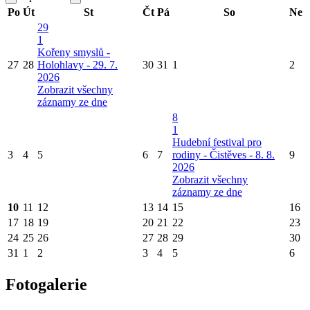
Po
Út
St
Čt
Pá
So
Ne
29
1
Kořeny smyslů -
27
28
Holohlavy - 29. 7.
30
31
1
2
2026
Zobrazit všechny
záznamy ze dne
8
1
Hudební festival pro
3
4
5
6
7
rodiny - Čistěves - 8. 8.
9
2026
Zobrazit všechny
záznamy ze dne
10
11
12
13
14
15
16
17
18
19
20
21
22
23
24
25
26
27
28
29
30
31
1
2
3
4
5
6
Fotogalerie