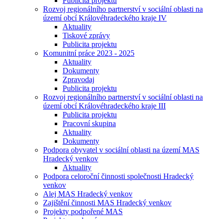
Publicita projektu
Rozvoj regionálního partnerství v sociální oblasti na
území obcí Královéhradeckého kraje IV
Aktuality
Tiskové zprávy
Publicita projektu
Komunitní práce 2023 - 2025
Aktuality
Dokumenty
Zpravodaj
Publicita projektu
Rozvoj regionálního partnerství v sociální oblasti na
území obcí Královéhradeckého kraje III
Publicita projektu
Pracovní skupina
Aktuality
Dokumenty
Podpora obyvatel v sociální oblasti na území MAS
Hradecký venkov
Aktuality
Podpora celoroční činnosti společnosti Hradecký
venkov
Alej MAS Hradecký venkov
Zajištění činnosti MAS Hradecký venkov
Projekty podpořené MAS