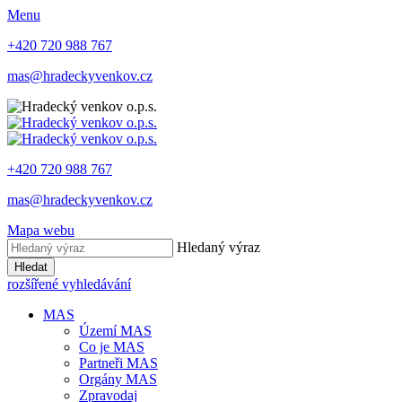
Menu
+420 720 988 767
mas@hradeckyvenkov.cz
+420 720 988 767
mas@hradeckyvenkov.cz
Mapa webu
Hledaný výraz
Hledat
rozšířené vyhledávání
MAS
Území MAS
Co je MAS
Partneři MAS
Orgány MAS
Zpravodaj